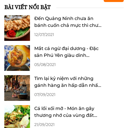
BÀI VIẾT NỔI BẬT
Đến Quảng Ninh chưa ăn
bánh cuốn chả mực thì chưa
thể về
12/07/2021
Mắt cá ngừ đại dương - Đặc
sản Phú Yên giàu dinh
dưỡng
05/08/2021
Tìm lại kỷ niệm với những
gánh hàng ăn hấp dẫn nhất
tại Hà Nội
07/09/2021
Cá lồi xối mỡ - Món ăn gây
thương nhớ của vùng đất
Bình Thuận
21/09/2021