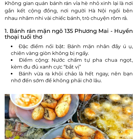
Không gian quán bánh rán vỉa hè nhỏ xinh lại là nơi
gắn kết cộng đồng, nơi người Hà Nội ngồi bên
nhau nhâm nhi vài chiếc bánh, trò chuyện rôm rả.
1. Bánh rán mặn ngõ 135 Phương Mai - Huyền
thoại tuổi thơ
Đặc điểm nổi bật: Bánh mặn nhân đầy ú ụ,
chiên vàng giòn không bị ngấy.
Điểm cộng: Nước chấm tự pha chua ngọt,
kèm đu đủ xanh cực “bắt vị”
Bánh vừa ra khỏi chảo là hết ngay, nên bạn
nhớ đến sớm để không phải chờ lâu.