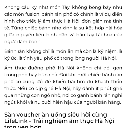
Không cầu kỳ như món Tây, không bóng bẩy như
các món fusion, bánh rán phố cổ chính là ví dụ điển
hình cho triết lý ẩm thực Hà Nội: đơn giản mà tinh
tế. Từng chiếc bánh nhỏ xinh là sự kết hợp hài hòa
giữa nguyên liệu bình dân và bàn tay tài hoa của
người làm bánh.
Bánh rán không chỉ là món ăn mà còn là kỷ niệm, là
ký ức, là tình yêu phố cổ trong lòng người Hà Nội.
Ẩm thực đường phố Hà Nội không chỉ gói gọn
trong phở hay bún chả. Đôi khi, một chiếc bánh rán
phố cổ cũng đủ để khiến trái tim du khách thổn
thức. Nếu có dịp ghé Hà Nội, hãy dành ít phút ghé
qua những con ngõ nhỏ, nơi có gánh bánh rán nghi
ngút khói và nụ cười hiền hậu của người bán hàng.
Săn voucher ăn uống siêu hời cùng
LifeLink - Trải nghiệm ẩm thực Hà Nội
trọn vẹn hơn