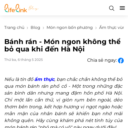
Trang chủ
Blog
Món ngon bốn phương
Ẩm thực vùng
Bánh rán - Món ngon không thể
bỏ qua khi đến Hà Nội
Thứ ba, 6 tháng 5 2025
Chia sẻ ngay:
Nếu là tín đồ
ẩm thực
, bạn chắc chắn không thể bỏ
qua món bánh rán phố cổ - Một trong những đặc
sản bình dân nhưng mang đậm hồn phố Hà Nội.
Chỉ một lần cắn thử, vị giòn rụm bên ngoài, dẻo
thơm bên trong, kết hợp hương vị ngọt ngào hoặc
mằn mặn của nhân bánh sẽ khiến bạn nhớ mãi
không quên. Hãy cùng khám phá nét tinh túy của
món bánh rán "nhỏ mà có võ" này ngay dưới đây!