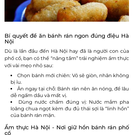
Bí quyết để ăn bánh rán ngon đúng điệu Hà
Nội
Dù là lần đầu đến Hà Nội hay đã là người con của
phố cổ, bạn có thể “nâng tầm” trải nghiệm ẩm thực
với vài mẹo nhỏ sau:
Chọn bánh mới chiên: Vỏ sẽ giòn, nhân không
bị ỉu.
Ăn ngay tại chỗ: Bánh rán nên ăn nóng, để lâu
dễ ngấm dầu và mất vị.
Dùng nước chấm đúng vị: Nước mắm pha
loãng chua ngọt kèm đu đủ thái sợi là “linh hồn”
của bánh rán mặn.
Ẩm thực Hà Nội - Nơi giữ hồn bánh rán phố
cổ