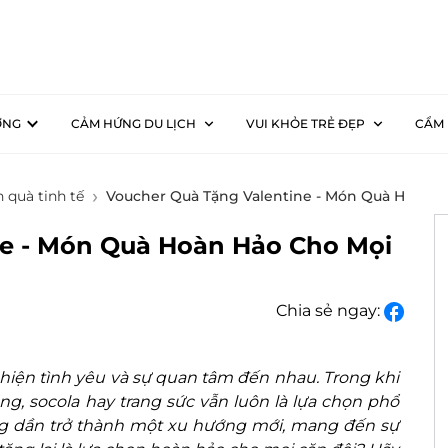
ƠNG
CẢM HỨNG DU LỊCH
VUI KHỎE TRẺ ĐẸP
CẨM 
 quà tinh tế
Voucher Quà Tặng Valentine - Món Quà Hoàn H
ne - Món Quà Hoàn Hảo Cho Mọi
Chia sẻ ngay:
ể hiện tình yêu và sự quan tâm đến nhau. Trong khi
, socola hay trang sức vẫn luôn là lựa chọn phổ
 dần trở thành một xu hướng mới, mang đến sự