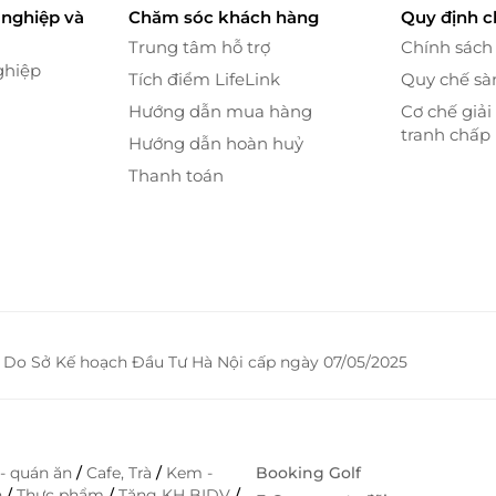
nghiệp và
Chăm sóc khách hàng
Quy định 
Trung tâm hỗ trợ
Chính sách
ghiệp
Tích điểm LifeLink
Quy chế sà
Hướng dẫn mua hàng
Cơ chế giải
tranh chấp
Hướng dẫn hoàn huỷ
Thanh toán
 Do Sở Kế hoạch Đầu Tư Hà Nội cấp ngày 07/05/2025
- quán ăn
/
Cafe, Trà
/
Kem -
Booking Golf
h
/
Thực phẩm
/
Tặng KH BIDV
/