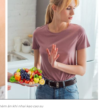
hèm ăn khi nhai kẹo cao su