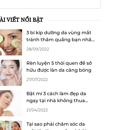
ÀI VIẾT NỔI BẬT
3 bí kíp dưỡng da vùng mắt
tránh thâm quầng bạn nhất
định phải biết
28/09/2022
Rèn luyện 5 thói quen để sở
hữu được làn da căng bóng
27/07/2022
Bật mí 3 cách làm đẹp da
ngay tại nhà không thua
kém gì spa đắt tiền
21/04/2022
Tại sao phải chăm sóc da