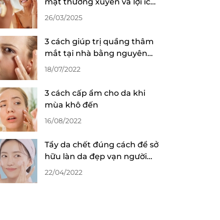
mặt thường xuyên và lợi ích
không thể bỏ qua
26/03/2025
3 cách giúp trị quầng thâm
mắt tại nhà bằng nguyên
liệu tự nhiên
18/07/2022
3 cách cấp ẩm cho da khi
mùa khô đến
16/08/2022
Tẩy da chết đúng cách để sở
hữu làn da đẹp vạn người
mê
22/04/2022