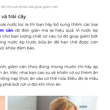
tốt cho sức khỏe vừa giúp giảm cân
và trái cây
ài nước lọc ra thì bạn hãy bổ sung thêm các loại
ảm cân
rất đơn giản mà lại hiệu quả. Vì nước ép
ấp cho bạn lượng chất xơ cao, từ đó giúp giảm bớt
ống nước ép trước bữa ăn để hạn chế được cơn
sức khỏe đảm bảo.
nh, giảm cân theo đúng mong muốn thì hãy áp
m ăn. Việc nhai kẹo cao su sẽ khiến có sự thèm ăn
không nạp thức ăn vào cơ thể nữa. Điều đó là mấu
hải bứt rứt vì đói khi nhịn ăn.