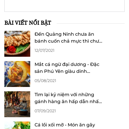
BÀI VIẾT NỔI BẬT
Đến Quảng Ninh chưa ăn
bánh cuốn chả mực thì chưa
thể về
12/07/2021
Mắt cá ngừ đại dương - Đặc
sản Phú Yên giàu dinh
dưỡng
05/08/2021
Tìm lại kỷ niệm với những
gánh hàng ăn hấp dẫn nhất
tại Hà Nội
07/09/2021
Cá lồi xối mỡ - Món ăn gây