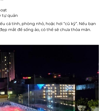
hoạt
y tự quản
iếu cá tính, phòng nhỏ, hoặc hơi “cũ kỹ”. Nếu bạn
đẹp mắt để sống ảo, có thể sẽ chưa thỏa mãn.