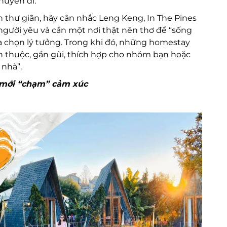
huyến đi.
 thư giãn, hãy cân nhắc Leng Keng, In The Pines
ười yêu và cần một nơi thật nên thơ để “sống
a chọn lý tưởng. Trong khi đó, những homestay
n thuộc, gần gũi, thích hợp cho nhóm bạn hoặc
nhà”.
 mới “chạm” cảm xúc