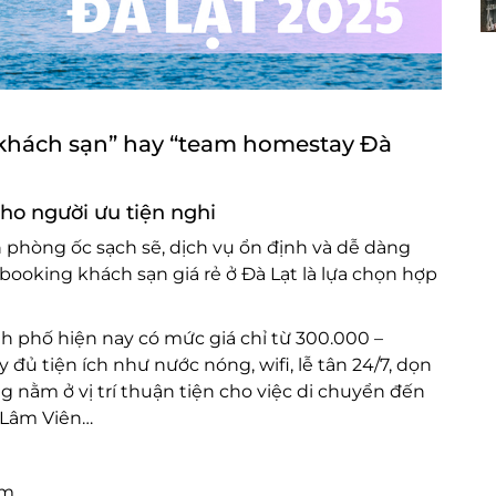
khách sạn” hay “team homestay Đà
cho người ưu tiện nghi
ch phòng ốc sạch sẽ, dịch vụ ổn định và dễ dàng
ooking khách sạn giá rẻ ở Đà Lạt là lựa chọn hợp
h phố hiện nay có mức giá chỉ từ 300.000 –
 tiện ích như nước nóng, wifi, lễ tân 24/7, dọn
 nằm ở vị trí thuận tiện cho việc di chuyển đến
 Lâm Viên…
âm