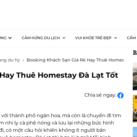
ƠNG
CẢM HỨNG DU LỊCH
VUI KHỎE TRẺ ĐẸP
CẨM 
B
ng du hý
Booking Khách Sạn Giá Rẻ Hay Thuê Homestay Đà
Hay Thuê Homestay Đà Lạt Tốt
Chia sẻ ngay:
 với thành phố ngàn hoa, mà còn là chuyến đi tìm
âm nhi ly cà phê nóng và lưu lại những bức hình
đi, có một câu hỏi khiến không ít người băn