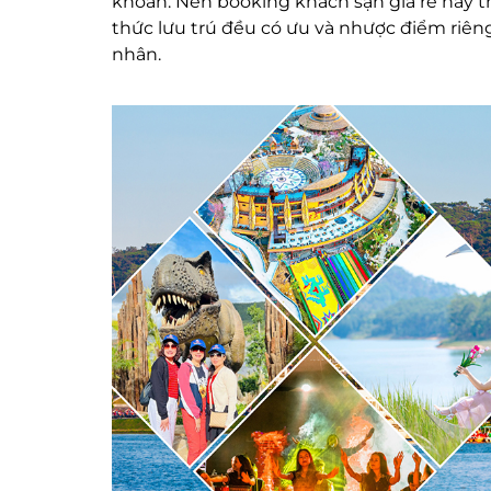
khoăn: Nên booking khách sạn giá rẻ hay t
thức lưu trú đều có ưu và nhược điểm riêng
nhân.