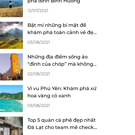
phá đỉnh Bình Hương
12/07/2021
Bật mí những bí mật để
khám phá toàn cảnh vẻ đẹp
mùa lúa chín ở Sa Pa
03/08/2021
Những địa điểm sống ảo
“đỉnh của chóp” mà không
mất phí tại Đà Lạt
02/08/2021
Vi vu Phú Yên: Khám phá xứ
hoa vàng cỏ xanh
03/08/2021
Top 5 quán cà phê đẹp nhất
Đà Lạt cho team mê check-
in sống ảo