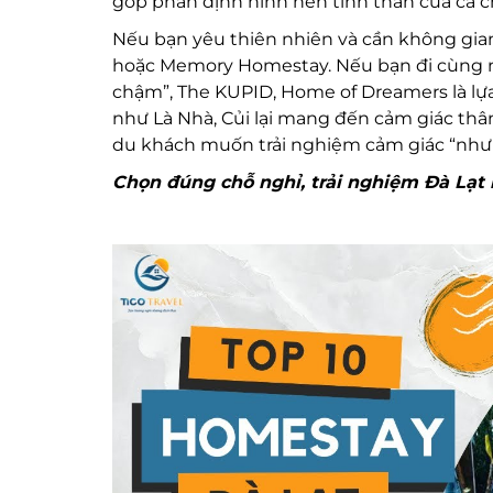
góp phần định hình nên tinh thần của cả c
Nếu bạn yêu thiên nhiên và cần không gian
hoặc Memory Homestay. Nếu bạn đi cùng ng
chậm”, The KUPID, Home of Dreamers là lự
như Là Nhà, Củi lại mang đến cảm giác thâ
du khách muốn trải nghiệm cảm giác “như 
Chọn đúng chỗ nghỉ, trải nghiệm Đà Lạt