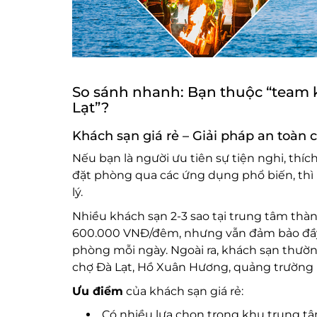
So sánh nhanh: Bạn thuộc “team 
Lạt”?
Khách sạn giá rẻ – Giải pháp an toàn 
Nếu bạn là người ưu tiên sự tiện nghi, thí
đặt phòng qua các ứng dụng phổ biến, thì b
lý.
Nhiều khách sạn 2-3 sao tại trung tâm thàn
600.000 VNĐ/đêm, nhưng vẫn đảm bảo đầy đủ
phòng mỗi ngày. Ngoài ra, khách sạn thường
chợ Đà Lạt, Hồ Xuân Hương, quảng trường
Ưu điểm
của khách sạn giá rẻ:
Có nhiều lựa chọn trong khu trung t