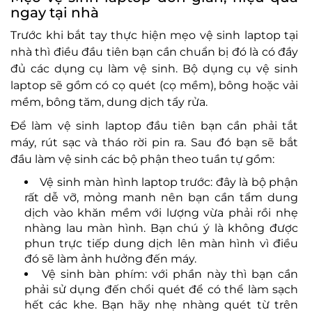
ngay tại nhà
Trước khi bắt tay thực hiện mẹo vệ sinh laptop tại
nhà thì điều đầu tiên bạn cần chuẩn bị đó là có đầy
đủ các dụng cụ làm vệ sinh. Bộ dụng cụ vệ sinh
laptop sẽ gồm có cọ quét (cọ mềm), bông hoặc vải
mềm, bông tăm, dung dịch tẩy rửa.
Để làm vệ sinh laptop đầu tiên bạn cần phải tắt
máy, rút sạc và tháo rời pin ra. Sau đó bạn sẽ bắt
đầu làm vệ sinh các bộ phận theo tuần tự gồm:
Vệ sinh màn hình laptop trước: đây là bộ phận
rất dễ vỡ, mỏng manh nên bạn cần tẩm dung
dịch vào khăn mềm với lượng vừa phải rồi nhẹ
nhàng lau màn hình. Bạn chú ý là không được
phun trực tiếp dung dịch lên màn hình vì điều
đó sẽ làm ảnh hưởng đến máy.
Vệ sinh bàn phím: với phần này thì bạn cần
phải sử dụng đến chổi quét để có thể làm sạch
hết các khe. Bạn hãy nhẹ nhàng quét từ trên