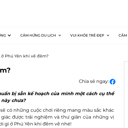
ƠNG
CẢM HỨNG DU LỊCH
VUI KHỎE TRẺ ĐẸP
CẨM 
ì ở Phú Yên khi về đêm?
êm?
Chia sẻ ngay:
huẩn bị sẵn kế hoạch của mình một cách cụ thể
n này chưa?
g sẽ có những cuộc chơi riêng mang màu sắc khác
giác được trải nghiệm và thư giãn của những vị
ơi gì ở Phú Yên khi đêm về nhé!