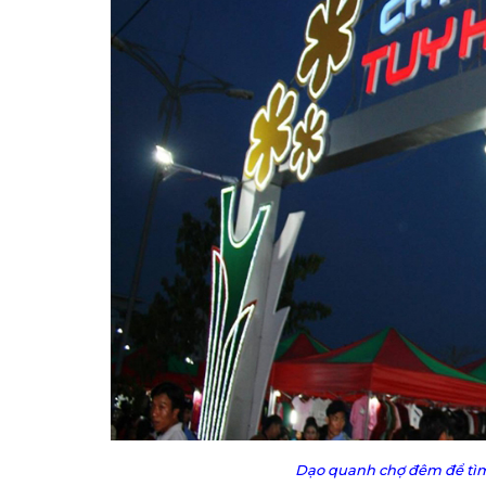
Dạo quanh chợ đêm để tì