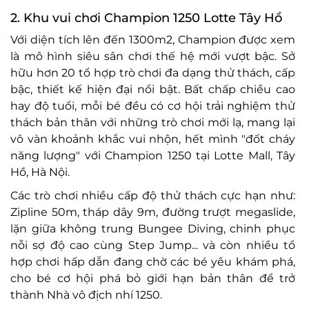
2. Khu vui chơi Champion 1250 Lotte Tây Hồ
Với diện tích lên đến 1300m2, Champion được xem
là mô hình siêu sân chơi thế hệ mới vượt bậc. Sở
hữu hơn 20 tổ hợp trò chơi đa dạng thử thách, cấp
bậc, thiết kế hiện đại nổi bật. Bất chấp chiều cao
hay độ tuổi, mỗi bé đều có cơ hội trải nghiệm thử
thách bản thân với những trò chơi mới lạ, mang lại
vô vàn khoảnh khắc vui nhộn, hết mình "đốt cháy
năng lượng" với Champion 1250 tại Lotte Mall, Tây
Hồ, Hà Nội.
Các trò chơi nhiều cấp độ thử thách cực hạn như:
Zipline 50m, tháp dây 9m, đường trượt megaslide,
lặn giữa không trung Bungee Diving, chinh phục
nỗi sợ độ cao cùng Step Jump... và còn nhiều tổ
hợp chơi hấp dẫn đang chờ các bé yêu khám phá,
cho bé cơ hội phá bỏ giới hạn bản thân để trở
thành Nhà vô địch nhí 1250.