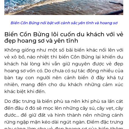
Biển Cồn Bửng nổi bật với cảnh sắc yên tĩnh và hoang sơ
Biển Cồn Bửng lôi cuốn du khách với vẻ
đẹp hoang sơ và yên tĩnh
Không giống như một số bãi biển khác nổi lên với
vẻ xô bồ, náo nhiệt thì biển Cồn Bửng lại khiến du
khách hài lòng khi vẫn giữ nguyên được vẻ đẹp
hoang sơ vốn có. Do chưa có sự tác động nhiều của
bàn tay con người nên cảnh biển ở đây khá tự
nhiên, mang đến cho du khách những cảm xúc
khác biệt khi đến.
Do đặc trưng là biển phù sa nên khi phù sa lấn cát
đến đâu ở đó sẽ mọc lên những cây sú, cây vẹt, cây
đước… để giữ đất và hình thành nên những cánh
rừng ngập mặn kéo dài ngút ngàn. Điểm đặc trưng
này càng làm cho vẻ đẹp hoang sơ của biển thêm