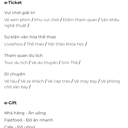
e-Ticket
Vui chơi giải trí
Vé xem phim
/
Khu vui chơi
/
Điểm tham quan
/
Sân khấu
nghệ thuật
/
Sự kiện văn hóa thể thao
Liveshow
/
Thể thao
/
Hội thảo khóa học
/
Tham quan du lịch
Tour du lịch
/
Vé du thuyền
/
Sim Thẻ
/
Di chuyển
Vé tàu
/
Vé xe khách
/
Vé cáp treo
/
Vé máy bay
/
Vé phòng
chờ sân bay
/
e-Gift
Nhà hàng - Ăn uống
Fastfood - Đồ ăn nhanh
Cafe - Đồ uống