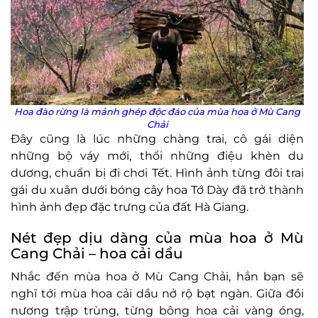
Hoa đào rừng là mảnh ghép độc đáo của mùa hoa ở Mù Cang
Chải
Đây cũng là lúc những chàng trai, cô gái diện
những bộ váy mới, thổi những điệu khèn du
dương, chuẩn bị đi chơi Tết. Hình ảnh từng đôi trai
gái du xuân dưới bóng cây hoa Tớ Dày đã trở thành
hình ảnh đẹp đặc trưng của đất Hà Giang.
Nét đẹp dịu dàng của mùa hoa ở Mù
Cang Chải – hoa cải dầu
Nhắc đến mùa hoa ở Mù Cang Chải, hẳn bạn sẽ
nghĩ tới mùa hoa cải dầu nở rộ bạt ngàn. Giữa đồi
nương trập trùng, từng bông hoa cải vàng óng,