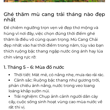
Ghé thăm mù cang trải tháng nào đẹp
nhất
Để chiêm ngưỡng trọn vẹn vẻ đẹp thơ mộng và
hùng vĩ nơi đây, việc chọn đúng thời điểm ghé
thăm là điều vô cùng quan trọng. Mù Cang Chải
đẹp nhất vào hai thời điểm trong năm, tùy vào bạn
thích ruộng bậc thang ngập nước óng ánh hay lúa
chín vàng rực rỡ:
1. Tháng 5 – 6: Mùa đổ nước
Thời tiết: Mát mẻ, có nắng nhẹ, mưa rào rải rác.
Cảnh sắc: Ruộng bậc thang như gương trời,
phản chiếu ánh nắng, nước trong veo loang
loáng khắp sườn núi.
Trải nghiệm: Chụp ảnh cảnh người dân cày
cấy, cuộc sống sinh hoạt vùng cao mùa nước về
rất thi vị.