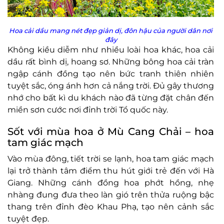
Hoa cải dầu mang nét đẹp giản dị, đôn hậu của người dân nơi
đây
Không kiều diễm như nhiều loài hoa khác, hoa cải
dầu rất bình dị, hoang sơ. Những bông hoa cải tràn
ngập cánh đồng tạo nên bức tranh thiên nhiên
tuyệt sắc, óng ánh hơn cả nắng trời. Đủ gây thương
nhớ cho bất kì du khách nào đã từng đặt chân đến
miền sơn cước nơi đỉnh trời Tổ quốc này.
Sốt với mùa hoa ở Mù Cang Chải – hoa
tam giác mạch
Vào mùa đông, tiết trời se lạnh, hoa tam giác mạch
lại trở thành tâm điểm thu hút giới trẻ đến với Hà
Giang. Những cánh đồng hoa phớt hồng, nhẹ
nhàng đung đưa theo làn gió trên thửa ruộng bậc
thang trên đỉnh đèo Khau Phạ, tạo nên cảnh sắc
tuyệt đẹp.