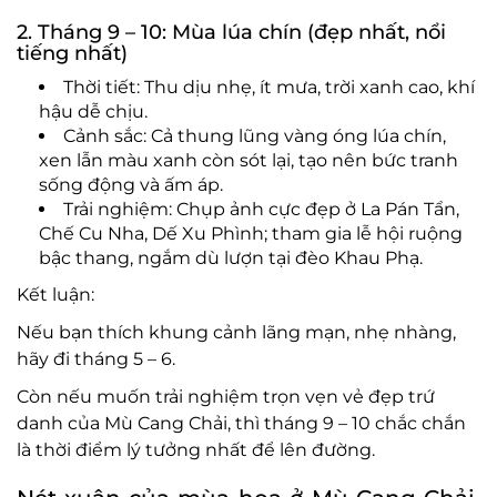
2. Tháng 9 – 10: Mùa lúa chín (đẹp nhất, nổi
tiếng nhất)
Thời tiết: Thu dịu nhẹ, ít mưa, trời xanh cao, khí
hậu dễ chịu.
Cảnh sắc: Cả thung lũng vàng óng lúa chín,
xen lẫn màu xanh còn sót lại, tạo nên bức tranh
sống động và ấm áp.
Trải nghiệm: Chụp ảnh cực đẹp ở La Pán Tẩn,
Chế Cu Nha, Dế Xu Phình; tham gia lễ hội ruộng
bậc thang, ngắm dù lượn tại đèo Khau Phạ.
Kết luận:
Nếu bạn thích khung cảnh lãng mạn, nhẹ nhàng,
hãy đi tháng 5 – 6.
Còn nếu muốn trải nghiệm trọn vẹn vẻ đẹp trứ
danh của Mù Cang Chải, thì tháng 9 – 10 chắc chắn
là thời điểm lý tưởng nhất để lên đường.