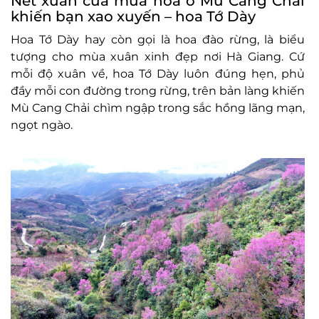
Nét xuân của mùa hoa ở Mù Cang Chải
khiến bạn xao xuyến – hoa Tớ Dày
Hoa Tớ Dày hay còn gọi là hoa đào rừng, là biểu
tượng cho mùa xuân xinh đẹp nơi Hà Giang. Cứ
mỗi độ xuân về, hoa Tớ Dày luôn đúng hẹn, phủ
đầy mỗi con đường trong rừng, trên bản làng khiến
Mù Cang Chải chìm ngập trong sắc hồng lãng mạn,
ngọt ngào.