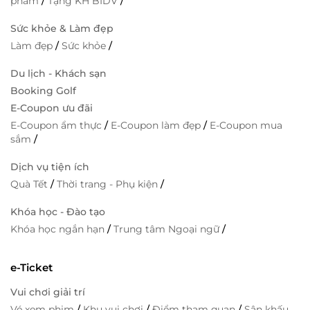
phẩm
/
Tặng KH BIDV
/
Sức khỏe & Làm đẹp
Làm đẹp
/
Sức khỏe
/
Du lịch - Khách sạn
Booking Golf
E-Coupon ưu đãi
E-Coupon ẩm thực
/
E-Coupon làm đẹp
/
E-Coupon mua
sắm
/
Dịch vụ tiện ích
Quà Tết
/
Thời trang - Phụ kiện
/
Khóa học - Đào tạo
Khóa học ngắn hạn
/
Trung tâm Ngoại ngữ
/
e-Ticket
Vui chơi giải trí
Vé xem phim
/
Khu vui chơi
/
Điểm tham quan
/
Sân khấu