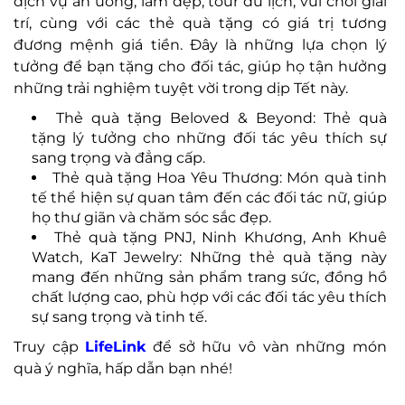
dịch vụ ăn uống, làm đẹp, tour du lịch, vui chơi giải
trí, cùng với các thẻ quà tặng có giá trị tương
đương mệnh giá tiền. Đây là những lựa chọn lý
tưởng để bạn tặng cho đối tác, giúp họ tận hưởng
những trải nghiệm tuyệt vời trong dịp Tết này.
Thẻ quà tặng Beloved & Beyond: Thẻ quà
tặng lý tưởng cho những đối tác yêu thích sự
sang trọng và đẳng cấp.
Thẻ quà tặng Hoa Yêu Thương: Món quà tinh
tế thể hiện sự quan tâm đến các đối tác nữ, giúp
họ thư giãn và chăm sóc sắc đẹp.
Thẻ quà tặng PNJ, Ninh Khương, Anh Khuê
Watch, KaT Jewelry: Những thẻ quà tặng này
mang đến những sản phẩm trang sức, đồng hồ
chất lượng cao, phù hợp với các đối tác yêu thích
sự sang trọng và tinh tế.
Truy cập
LifeLink
để sở hữu vô vàn những món
quà ý nghĩa, hấp dẫn bạn nhé!