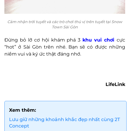
Cảm nhận trời tuyết và các trò chơi thú vị trên tuyết tại Snow
Town Sài Gòn
Đừng bỏ lỡ cơ hội khám phá 3
khu vui chơi
cực
“hot” ở Sài Gòn trên nhé. Bạn sẽ có được những
niềm vui và ký ức thật đáng nhớ.
LifeLink
Xem thêm:
Lưu giữ những khoảnh khắc đẹp nhất cùng 2T
Concept