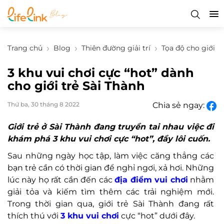
Trang chủ
Blog
Thiên đường giải trí
Tọa độ cho giới tr
3 khu vui chơi cực “hot” dành
cho giới trẻ Sài Thành
Thứ ba, 30 tháng 8 2022
Chia sẻ ngay:
Giới trẻ ở Sài Thành đang truyền tai nhau việc đi
khám phá 3 khu vui chơi cực “hot”, đầy lôi cuốn.
Sau những ngày học tập, làm việc căng thẳng các
bạn trẻ cần có thời gian để nghỉ ngơi, xả hơi. Những
lúc này họ rất cần đến các
địa điểm vui chơi
nhằm
giải tỏa và kiếm tìm thêm các trải nghiệm mới.
Trong thời gian qua, giới trẻ Sài Thành đang rất
thích thú với
3 khu vui chơi
cực “hot” dưới đây.