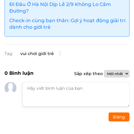
Đi Đâu Ở Hà Nội Dịp Lễ 2/9 Không Lo Cấm
Đường?
Check-in cùng bạn thân: Gợi ý hoạt động giải trí
dành cho giới trẻ
Tag:
vui chơi giới trẻ
0
Bình luận
Sắp xếp theo
Đăng