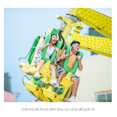
Giới trẻ rất thích đến khu vui chơi để giải trí