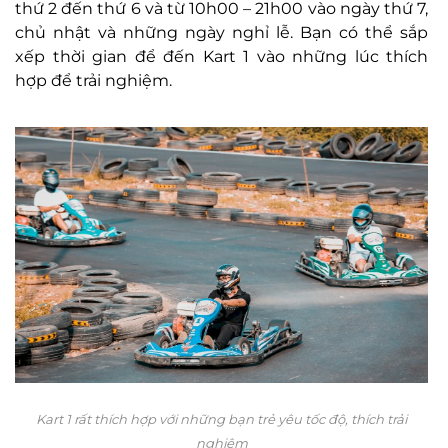
thứ 2 đến thứ 6 và từ 10h00 – 21h00 vào ngày thứ 7,
chủ nhật và những ngày nghỉ lễ. Bạn có thể sắp
xếp thời gian để đến Kart 1 vào những lúc thích
hợp để trải nghiệm.
Kart 1 rất thích hợp với những bạn trẻ yêu tốc độ, thích trải
nghiệm