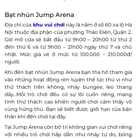
Bạt nhún Jump Arena
Địa chỉ của
khu vui chơi
này là nằm ở số 60 xa lộ Hà
Nội thuộc địa phận của phường Thảo Điền, Quận 2.
Giờ mở cửa sẽ bắt đầu từ 9h00 – 20h00 từ thứ 2
đến thứ 6 và từ 9h00 – 21h00 ngày thứ 7 và chủ
nhật. Mức giá vé ở mức từ 100.000 – 210.000đ/
người.
Khi đến bạt nhún Jump Arena bạn tha hồ tham gia
vào những hoạt động rèn luyện thể lực thú vị như
thử thách trên không, nhảy bungee, leo thang
dây…Mỗi trò chơi đều có sự lôi cuốn riêng, mang
tính thử thách cao khiến người chơi cảm thấy vô
cùng hứng thú. Bạn sẽ biết được giới hạn của bản
thân khi đến chơi tại đây.
Tại Jump Arena còn bố trí không gian vui chơi riêng
với nhiều trò chơi hấp dẫn như nhảy tự do, bóng