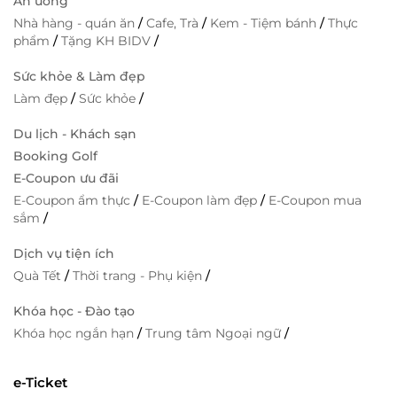
Ăn uống
Nhà hàng - quán ăn
/
Cafe, Trà
/
Kem - Tiệm bánh
/
Thực
phẩm
/
Tặng KH BIDV
/
Sức khỏe & Làm đẹp
Làm đẹp
/
Sức khỏe
/
Du lịch - Khách sạn
Booking Golf
E-Coupon ưu đãi
E-Coupon ẩm thực
/
E-Coupon làm đẹp
/
E-Coupon mua
sắm
/
Dịch vụ tiện ích
Quà Tết
/
Thời trang - Phụ kiện
/
Khóa học - Đào tạo
Khóa học ngắn hạn
/
Trung tâm Ngoại ngữ
/
e-Ticket