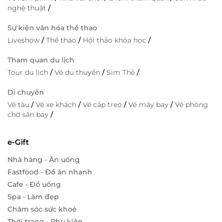
nghệ thuật
/
Sự kiện văn hóa thể thao
Liveshow
/
Thể thao
/
Hội thảo khóa học
/
Tham quan du lịch
Tour du lịch
/
Vé du thuyền
/
Sim Thẻ
/
Di chuyển
Vé tàu
/
Vé xe khách
/
Vé cáp treo
/
Vé máy bay
/
Vé phòng
chờ sân bay
/
e-Gift
Nhà hàng - Ăn uống
Fastfood - Đồ ăn nhanh
Cafe - Đồ uống
Spa - Làm đẹp
Chăm sóc sức khoẻ
Thời trang - Phụ kiện