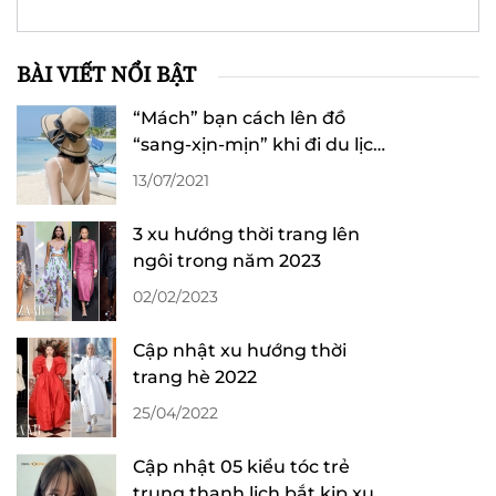
BÀI VIẾT NỔI BẬT
“Mách” bạn cách lên đồ
“sang-xịn-mịn” khi đi du lịch
Hạ Long
13/07/2021
3 xu hướng thời trang lên
ngôi trong năm 2023
02/02/2023
Cập nhật xu hướng thời
trang hè 2022
25/04/2022
Cập nhật 05 kiểu tóc trẻ
trung thanh lịch bắt kịp xu