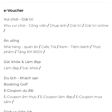
e-Voucher
Vui chơi - Giải trí
Khu vui chơi - Công viên
/
Chụp ảnh
/
Giải trí
/
Giải trí online
/
Ăn uống
Nhà hàng - quán ăn
/
Cafe, Trà
/
Kem - Tiệm bánh
/
Thực
phẩm
/
Tặng KH BIDV
/
Sức khỏe & Làm đẹp
Làm đẹp
/
Sức khỏe
/
Du lịch - Khách sạn
Booking Golf
E-Coupon ưu đãi
E-Coupon ẩm thực
/
E-Coupon làm đẹp
/
E-Coupon mua
sắm
/
Dịch vụ tiện ích