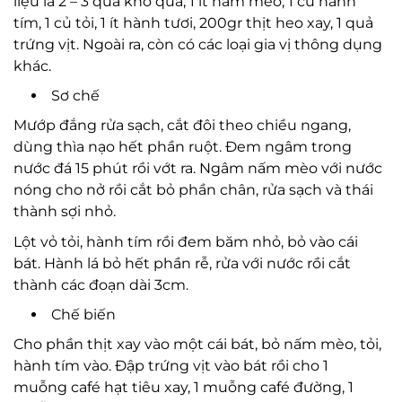
liệu là 2 – 3 quả khổ qua, 1 ít nấm mèo, 1 củ hành
tím, 1 củ tỏi, 1 ít hành tươi, 200gr thịt heo xay, 1 quả
trứng vịt. Ngoài ra, còn có các loại gia vị thông dụng
khác.
Sơ chế
Mướp đắng rửa sạch, cắt đôi theo chiều ngang,
dùng thìa nạo hết phần ruột. Đem ngâm trong
nước đá 15 phút rồi vớt ra. Ngâm nấm mèo với nước
nóng cho nở rồi cắt bỏ phần chân, rửa sạch và thái
thành sợi nhỏ.
Lột vỏ tỏi, hành tím rồi đem băm nhỏ, bỏ vào cái
bát. Hành lá bỏ hết phần rễ, rửa với nước rồi cắt
thành các đoạn dài 3cm.
Chế biến
Cho phần thịt xay vào một cái bát, bỏ nấm mèo, tỏi,
hành tím vào. Đập trứng vịt vào bát rồi cho 1
muỗng café hạt tiêu xay, 1 muỗng café đường, 1