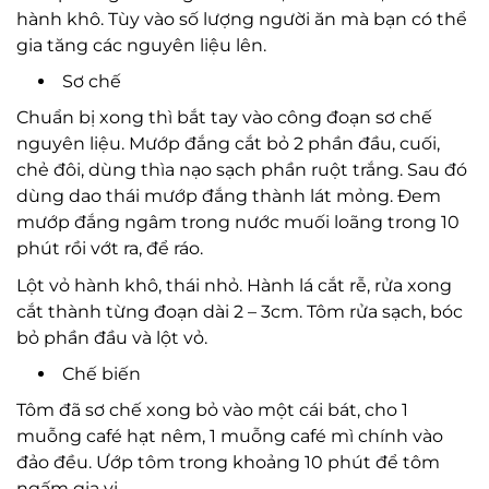
hành khô. Tùy vào số lượng người ăn mà bạn có thể
gia tăng các nguyên liệu lên.
Sơ chế
Chuẩn bị xong thì bắt tay vào công đoạn sơ chế
nguyên liệu. Mướp đắng cắt bỏ 2 phần đầu, cuối,
chẻ đôi, dùng thìa nạo sạch phần ruột trắng. Sau đó
dùng dao thái mướp đắng thành lát mỏng. Đem
mướp đắng ngâm trong nước muối loãng trong 10
phút rồi vớt ra, để ráo.
Lột vỏ hành khô, thái nhỏ. Hành lá cắt rễ, rửa xong
cắt thành từng đoạn dài 2 – 3cm. Tôm rửa sạch, bóc
bỏ phần đầu và lột vỏ.
Chế biến
Tôm đã sơ chế xong bỏ vào một cái bát, cho 1
muỗng café hạt nêm, 1 muỗng café mì chính vào
đảo đều. Ướp tôm trong khoảng 10 phút để tôm
ngấm gia vị.