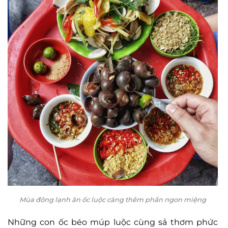
Mùa đông lạnh ăn ốc luộc càng thêm phần ngon miệng
Những con ốc béo múp luộc cùng sả thơm phức