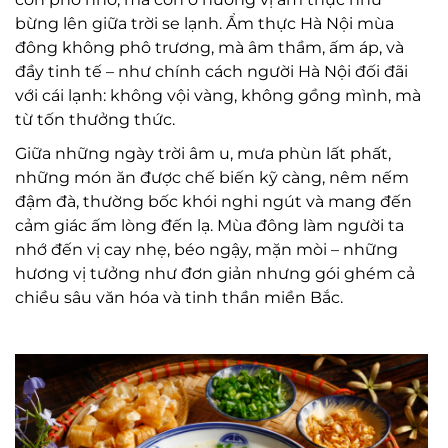
bừng lên giữa trời se lạnh. Ẩm thực Hà Nội mùa
đông không phô trương, mà âm thầm, ấm áp, và
đầy tinh tế – như chính cách người Hà Nội đối đãi
với cái lạnh: không vội vàng, không gồng mình, mà
từ tốn thưởng thức.
Giữa những ngày trời âm u, mưa phùn lất phất,
những món ăn được chế biến kỹ càng, nêm nếm
đậm đà, thường bốc khói nghi ngút và mang đến
cảm giác ấm lòng đến lạ. Mùa đông làm người ta
nhớ đến vị cay nhẹ, béo ngậy, mặn mòi – những
hương vị tưởng như đơn giản nhưng gói ghém cả
chiều sâu văn hóa và tinh thần miền Bắc.