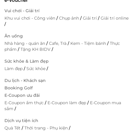
e-Voucher
Vui chơi - Giải trí
Khu vui chơi - Công viên
/
Chụp ảnh
/
Giải trí
/
Giải trí online
/
Ăn uống
Nhà hàng - quán ăn
/
Cafe, Trà
/
Kem - Tiệm bánh
/
Thực
phẩm
/
Tặng KH BIDV
/
Sức khỏe & Làm đẹp
Làm đẹp
/
Sức khỏe
/
Du lịch - Khách sạn
Booking Golf
E-Coupon ưu đãi
E-Coupon ẩm thực
/
E-Coupon làm đẹp
/
E-Coupon mua
sắm
/
Dịch vụ tiện ích
Quà Tết
/
Thời trang - Phụ kiện
/