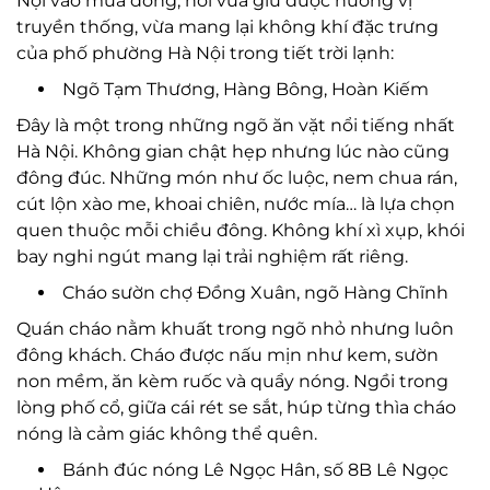
Nội vào mùa đông, nơi vừa giữ được hương vị
truyền thống, vừa mang lại không khí đặc trưng
của phố phường Hà Nội trong tiết trời lạnh:
Ngõ Tạm Thương, Hàng Bông, Hoàn Kiếm
Đây là một trong những ngõ ăn vặt nổi tiếng nhất
Hà Nội. Không gian chật hẹp nhưng lúc nào cũng
đông đúc. Những món như ốc luộc, nem chua rán,
cút lộn xào me, khoai chiên, nước mía… là lựa chọn
quen thuộc mỗi chiều đông. Không khí xì xụp, khói
bay nghi ngút mang lại trải nghiệm rất riêng.
Cháo sườn chợ Đồng Xuân, ngõ Hàng Chĩnh
Quán cháo nằm khuất trong ngõ nhỏ nhưng luôn
đông khách. Cháo được nấu mịn như kem, sườn
non mềm, ăn kèm ruốc và quẩy nóng. Ngồi trong
lòng phố cổ, giữa cái rét se sắt, húp từng thìa cháo
nóng là cảm giác không thể quên.
Bánh đúc nóng Lê Ngọc Hân, số 8B Lê Ngọc