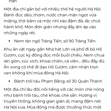
Hân
Một địa chỉ gắn bó với nhiều thế hệ người Hà Nội.
Bánh đúc dẻo, thơm, nước chan mặn ngọt vừa
miệng, thịt băm và mộc nhĩ xào đậm đà, rắc chút
hành khô. Món đơn giản nhưng đầy ấm áp vào
những ngày rét.
Nem rán ngõ Tràng Tiền, số 90 Tràng Tiền
Khu ăn vặt ngay gần Nhà hát Lớn và phố đi bộ Hồ
Gươm, cực kỳ đông đúc mỗi buổi chiều. Nem chua
rán giòn, xúc xích, khoai chiên, cá viên… đều đầy đủ.
Ăn xong có thể đi dạo Hồ Gươm, cảm nhận trọn
vẹn không khí mùa đông Hà Nội.
Bánh trôi tàu Phạm Bằng, số 30 Quán Thánh
Một địa chỉ lâu đời, nổi tiếng với các món chè nóng
như bánh trôi tàu, chè khoai, chè sắn. Hương vị
truyền thống, không gian giản dị, mang đậm nét
Hà Nội xưa. Mùa đông mà được thưởng thức một