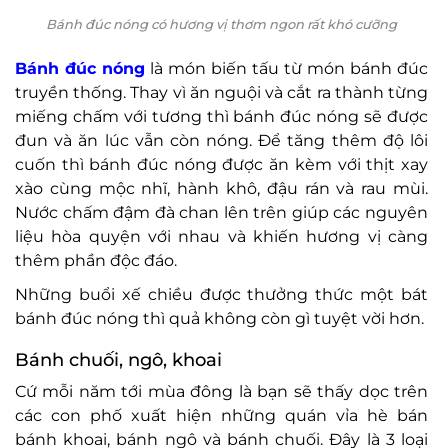
Bánh đúc nóng có hương vị thơm ngon rất khó cưỡng
Bánh đúc nóng
là món biến tấu từ món bánh đúc
truyền thống. Thay vì ăn nguội và cắt ra thành từng
miếng chấm với tương thì bánh đúc nóng sẽ được
đun và ăn lúc vẫn còn nóng. Để tăng thêm độ lôi
cuốn thì bánh đúc nóng được ăn kèm với thịt xay
xào cùng mộc nhĩ, hành khô, đậu rán và rau mùi.
Nước chấm đậm đà chan lên trên giúp các nguyên
liệu hòa quyện với nhau và khiến hương vị càng
thêm phần độc đáo.
Những buổi xế chiều được thưởng thức một bát
bánh đúc nóng thì quả không còn gì tuyệt vời hơn.
Bánh chuối, ngô, khoai
Cứ mỗi năm tới mùa đông là bạn sẽ thấy dọc trên
các con phố xuất hiện những quán vỉa hè bán
bánh khoai, bánh ngô và bánh chuối. Đây là 3 loại