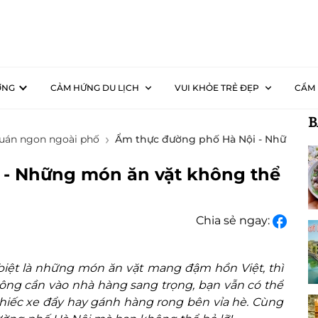
ƠNG
CẢM HỨNG DU LỊCH
VUI KHỎE TRẺ ĐẸP
CẨM 
B
uán ngon ngoài phố
Ẩm thực đường phố Hà Nội - Những món
 - Những món ăn vặt không thể
Chia sẻ ngay:
 biệt là những món ăn vặt mang đậm hồn Việt, thì
hông cần vào nhà hàng sang trọng, bạn vẫn có thể
chiếc xe đẩy hay gánh hàng rong bên vỉa hè. Cùng