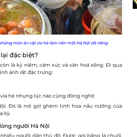
những món ăn vặt vỉa hè làm nên một Hà Nội rất riêng
ại đặc biệt?
còn là kỷ niệm, cảm xúc và văn hoá sống. Đi qua
nh ảnh rất đặc trưng:
ỉa hè nhưng lúc nào cũng đông nghịt
ội. Đó là nơi gói ghém tinh hoa nấu nướng của
ạ kỳ.
 lòng người Hà Nội
nhiều người dân thủ đô. Được gói bằng lá chuối,