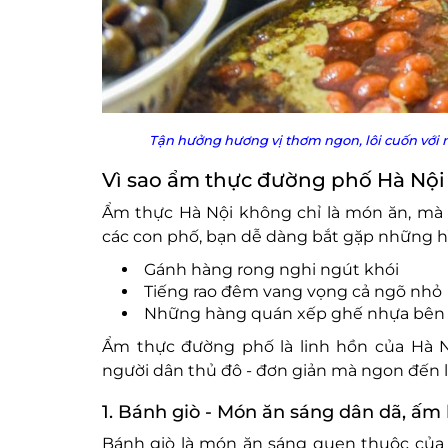
Tận hưởng hương vị thơm ngon, lôi cuốn với 
Vì sao ẩm thực đường phố Hà Nội l
Ẩm thực Hà Nội không chỉ là món ăn, mà 
các con phố, bạn dễ dàng bắt gặp những hì
Gánh hàng rong nghi ngút khói
Tiếng rao đêm vang vọng cả ngõ nhỏ
Những hàng quán xếp ghế nhựa bên v
Ẩm thực đường phố là linh hồn của Hà N
người dân thủ đô - đơn giản mà ngon đến l
1. Bánh giò - Món ăn sáng dân dã, ấm
Bánh giò là món ăn sáng quen thuộc của 