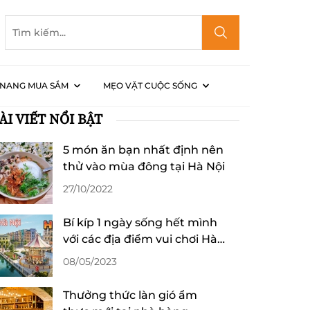
NANG MUA SẮM
MẸO VẶT CUỘC SỐNG
ÀI VIẾT NỔI BẬT
 ăn vặt không thể bỏ lỡ
5 món ăn bạn nhất định nên
thử vào mùa đông tại Hà Nội
27/10/2022
Bí kíp 1 ngày sống hết mình
với các địa điểm vui chơi Hà
Nội
08/05/2023
Thưởng thức làn gió ẩm