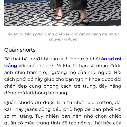
Áo sơ mi trắng phối cùng quần âu cho các cô nàng muốn sự
chuyên nghiệp
Quần shorts
Sẽ thật bất ngờ khi bạn ra đường mà phối
áo sơ mi
trắng
với quần shorts. Vì khi đó bạn sẽ nhận được
ánh nhìn trầm trồ, ngưỡng mộ của mọi người. Bởi
cách phối đồ này giúp cho bạn tự tin khoe được đôi
chân đẹp cùng phong cách trẻ trung, đầy năng
động mà lại không hở hang.
Quần shorts dù được làm từ chất liệu cotton, da,
kaki hay jeans cũng đều phù hợp để bạn phối với
sơ mi trắng. Tuy nhiên bạn nên nhớ chọn chiếc
quần có màu trung tính để tạo nên sự hài hòa của