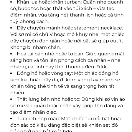
Khăn lụa hoặc khăn turban: Quấn nhẹ quanh
cổ, buộc tóc hoặc thắt vào túi xách – vừa tạo
điểm nhấn, vừa tăng nét thanh lịch hoặc cá tính
tuỳ phong cách.
Dây chuyền mảnh hoặc statement necklace:
Với sơ mi cổ chữ V hoặc mở khuy nhẹ, một chiếc
dây chuyền đơn giản hoặc nổi bật sẽ giúp outfit
không bị nhàm chán.
Hoa tai bản nhỏ hoặc to bản: Giúp gương mặt
sáng hơn và tôn lên phong cách cá nhân – nhẹ
nhàng, cá tính hay thời thượng đều được.
Đồng hồ hoặc vòng tay: Một chiếc đồng hồ
kim loại hoặc dây da, đi kèm vòng tay mảnh sẽ
khiến tổng thể tinh tế và sang trọng hơn rất
nhiều.
Thắt lưng bản nhỏ hoặc to: Dùng khi sơ vin áo
sơ mi vào quần hoặc chân váy, giúp tôn dáng và
tạo điểm nhấn ở eo.
Túi xách hợp màu: Một chiếc túi nổi bật hoặc
đơn sắc có kiểu dáng đặc biệt sẽ khiến set đồ
trắng trở nên bắt mắt hơn.