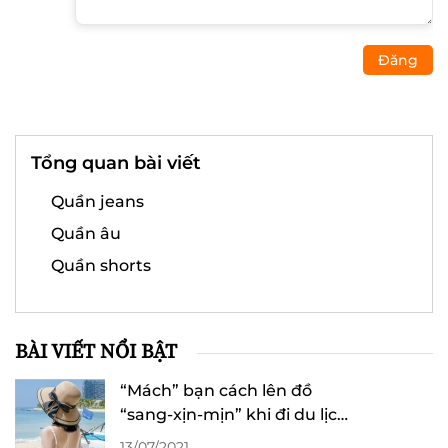
Đăng
Tổng quan bài viết
Quần jeans
Quần âu
Quần shorts
BÀI VIẾT NỔI BẬT
“Mách” bạn cách lên đồ
“sang-xịn-mịn” khi đi du lịch
Hạ Long
13/07/2021