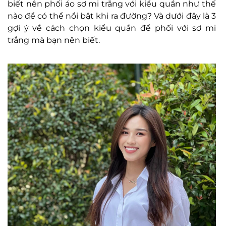
biết nên phối áo sơ mi trắng với kiểu quần như thế
nào để có thể nổi bật khi ra đường? Và dưới đây là 3
gợi ý về cách chọn kiểu quần để phối với sơ mi
trắng mà bạn nên biết.