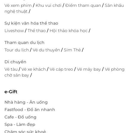
Vé xem phim
/
Khu vui chơi
/
Điểm tham quan
/
Sân khấu
nghệ thuật
/
Sự kiện văn hóa thể thao
Liveshow
/
Thể thao
/
Hội thảo khóa học
/
Tham quan du lịch
Tour du lịch
/
Vé du thuyền
/
Sim Thẻ
/
Di chuyển
Vé tàu
/
Vé xe khách
/
Vé cáp treo
/
Vé máy bay
/
Vé phòng
chờ sân bay
/
e-Gift
Nhà hàng - Ăn uống
Fastfood - Đồ ăn nhanh
Cafe - Đồ uống
Spa - Làm đẹp
Chăm sóc sức khoẻ