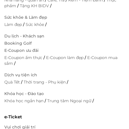
Nhà hàng - quán ăn
/
Cafe, Trà
/
Kem - Tiệm bánh
/
Thực
phẩm
/
Tặng KH BIDV
/
Sức khỏe & Làm đẹp
Làm đẹp
/
Sức khỏe
/
Du lịch - Khách sạn
Booking Golf
E-Coupon ưu đãi
E-Coupon ẩm thực
/
E-Coupon làm đẹp
/
E-Coupon mua
sắm
/
Dịch vụ tiện ích
Quà Tết
/
Thời trang - Phụ kiện
/
Khóa học - Đào tạo
Khóa học ngắn hạn
/
Trung tâm Ngoại ngữ
/
e-Ticket
Vui chơi giải trí