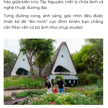
h
ảo giữa kiến tr
úc Tây Nguyên, tri
ết l
ý ch
ữa l
ành và
ngh
ệ thuật
đương đ
ại.
Từng
đư
ờng cong,
ánh sáng, góc nhìn
đ
ều
đư
ợc
thiết kế
đ
ể “l
ên hình” c
ực
đ
ỉnh
khi
ến bạn chẳng
cần filter vẫn c
ó b
ộ ảnh nh
ư ch
ụp studio!