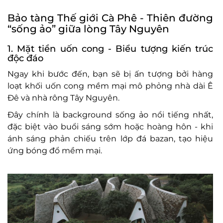
Bảo t
àng Th
ế giới C
à Phê
- Thi
ên
đư
ờng
“sống ảo” giữa l
òng Tây Nguyên
1. M
ặt tiền uốn cong
- Bi
ểu t
ư
ợng kiến tr
úc
đ
ộc
đ
áo
Ngay khi b
ư
ớc
đ
ến, bạn sẽ bị ấn t
ư
ợng bởi h
àng
lo
ạt khối uốn cong mềm mại m
ô ph
ỏng nh
à dài Ê
Đ
ê và nhà rông Tây Nguyên.
Đ
ây chính là background s
ống ảo nổi tiếng nhất,
đ
ặc biệt v
ào bu
ổi s
áng s
ớm hoặc ho
àng hôn
- khi
ánh sáng ph
ản chiếu tr
ên l
ớp
đ
á bazan, t
ạo hiệu
ứng b
óng
đ
ổ mềm mại.