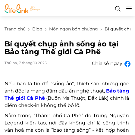
Trang chủ
Blog
Món ngon bốn phương
Bí quyết chụp
Bí quyết chụp ảnh sống ảo tại
Bảo tàng Thế giới Cà Phê
Thứ ba, 7 tháng 10 2025
Chia sẻ ngay:
N
ếu bạn l
à tín
đ
ồ “sống ảo”, th
ích s
ăn nh
ững g
óc
ảnh
đ
ộc lạ mang
đ
ậm dấu ấn nghệ thuật,
Bảo t
àng
Th
ế giới C
à Phê
(Buôn Ma Thu
ột,
Đ
ắk Lắk) ch
ính là
đi
ểm check-in kh
ông th
ể bỏ lỡ.
Nằm trong “Th
ành ph
ố C
à Phê” do Trung Nguyên
Legend ki
ến tạo, n
ơi đ
ây không ch
ỉ l
à công trình
v
ăn ho
á mà còn là “b
ảo t
àng s
ống”
- k
ết hợp ho
àn