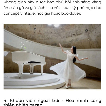
Kh
ông gian này
đư
ợc bao phủ bởi
ánh sáng vàng
ấm, s
àn g
ỗ v
à giá sách cao vút
- c
ực kỳ ph
ù h
ợp cho
concept vintage, học giả hoặc booklover.
4. Khu
ôn viên ngoài tr
ời
- H
òa mình cùng
thiên nhiên bazan