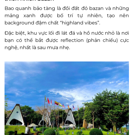
Bao quanh b
ảo t
àng là
đ
ồi
đ
ất
đ
ỏ bazan v
à nh
ững
mảng xanh
đư
ợc bố tr
í t
ự nhi
ên, t
ạo n
ên
background
đ
ậm chất “highland vibes”.
Đ
ặc biệt, khu vực lối
đi l
át
đ
á và h
ồ n
ư
ớc nhỏ l
à n
ơi
b
ạn c
ó th
ể bắt
đư
ợc reflection (phản chiếu) cực
nghệ, nhất l
à sau m
ưa nh
ẹ.