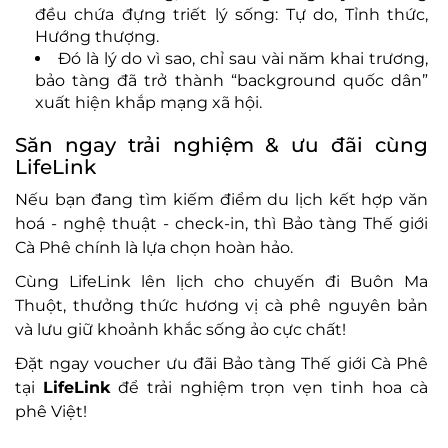
đ
ều chứa
đ
ựng triết l
ý s
ống: Tự do, Tỉnh thức,
H
ư
ớng th
ư
ợng.
Đ
ó là lý do vì sao, ch
ỉ sau v
ài n
ăm khai trương,
b
ảo t
àng
đ
ã tr
ở th
ành “background qu
ốc d
ân”
xu
ất hiện khắp mạng x
ã h
ội.
S
ăn ngay tr
ải nghiệm &
ưu đ
ãi cùng
LifeLink
N
ếu bạn
đang t
ìm ki
ếm
đi
ểm du lịch kết hợp v
ăn
ho
á
- ngh
ệ thuật
- check-in, th
ì B
ảo t
àng Th
ế giới
C
à Phê chính là l
ựa chọn ho
àn h
ảo.
C
ùng LifeLink lên l
ịch cho chuyến
đi Bu
ôn Ma
Thu
ột, th
ư
ởng thức h
ương v
ị c
à phê nguyên b
ản
v
à l
ưu gi
ữ khoảnh khắc sống ảo cực chất!
Đ
ặt ngay voucher
ưu đ
ãi B
ảo t
àng Th
ế giới C
à Phê
t
ại
LifeLink
đ
ể trải nghiệm trọn vẹn tinh hoa c
à
phê Vi
ệt!