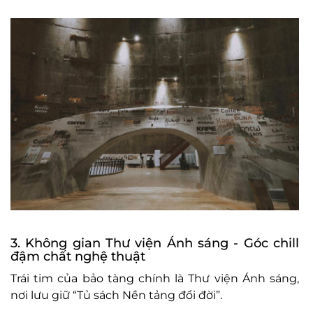
3. Kh
ông gian Th
ư vi
ện
Ánh sáng
- G
óc chill
đ
ậm chất nghệ thuật
Tr
ái tim c
ủa bảo t
àng chính là Th
ư vi
ện
Ánh sáng,
n
ơi lưu gi
ữ “Tủ s
ách N
ền tảng
đ
ổi
đ
ời”.