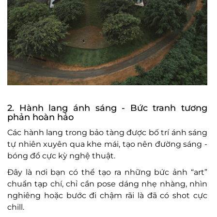
2. H
ành lang ánh sáng
- B
ức tranh t
ương
ph
ản ho
àn h
ảo
C
ác hành lang trong b
ảo t
àng
đư
ợc bố tr
í ánh sáng
t
ự nhi
ên xuyên qua khe mái, t
ạo n
ên
đư
ờng s
áng
-
b
óng
đ
ổ cực kỳ nghệ thuật.
Đ
ây là n
ơi b
ạn c
ó th
ể tạo ra những bức ảnh “art”
chuẩn tạp ch
í, ch
ỉ cần pose d
áng nh
ẹ nh
àng, nhìn
nghiêng ho
ặc b
ư
ớc
đi ch
ậm r
ãi là
đ
ã có shot c
ực
chill.