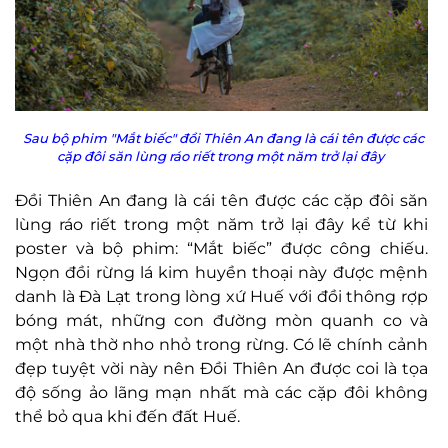
Sau bộ phim "Mắt biếc" đ
ồi Thiên An đang là cái tên được các
cặp đôi săn lùng ráo riết trong một năm trở lại đây
Đồi Thiên An đang là cái tên được các cặp đôi săn
lùng ráo riết trong một năm trở lại đây kể từ khi
poster và bộ phim: “Mắt biếc” được công chiếu.
Ngọn đồi rừng lá kim huyền thoại này được mệnh
danh là Đà Lạt trong lòng xứ Huế với đồi thông rợp
bóng mát, những con đường mòn quanh co và
một nhà thờ nho nhỏ trong rừng. Có lẽ chính cảnh
đẹp tuyệt vời này nên Đồi Thiên An được coi là
tọa
độ sống ảo
lãng mạn nhất mà các cặp đôi không
thể bỏ qua khi đến đất Huế.