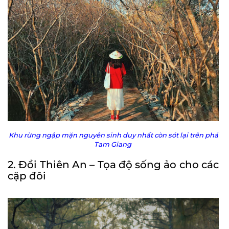
Khu rừng ngập mặn nguyên sinh duy nhất còn sót lại trên phá
Tam Giang
2. Đồi Thiên An – Tọa độ sống ảo cho các
cặp đôi