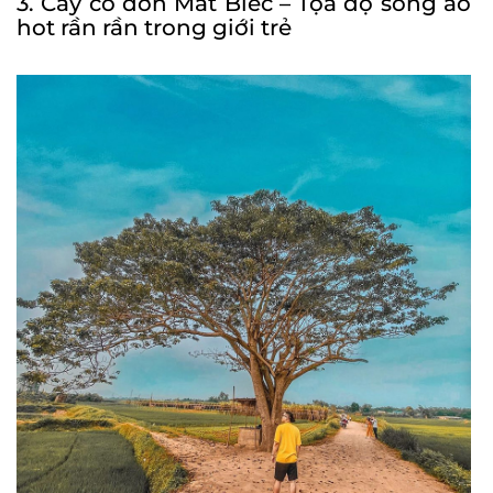
3. Cây cô đơn Mắt Biếc – Tọa độ sống ảo
hot rần rần trong giới trẻ