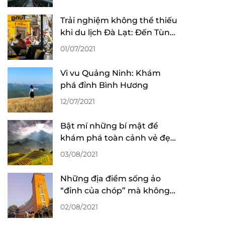
Trải nghiệm không thể thiếu
khi du lịch Đà Lạt: Đến Tùng
“làm” ly cafe!
01/07/2021
Vi vu Quảng Ninh: Khám
phá đỉnh Bình Hương
12/07/2021
Bật mí những bí mật để
khám phá toàn cảnh vẻ đẹp
mùa lúa chín ở Sa Pa
03/08/2021
Những địa điểm sống ảo
“đỉnh của chóp” mà không
mất phí tại Đà Lạt
02/08/2021