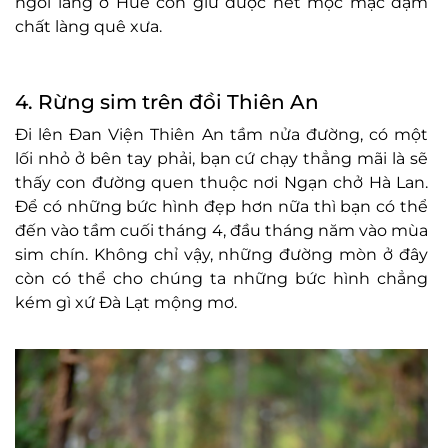
ngôi làng ở Huế còn giữ được nét mộc mạc đậm
chất làng quê xưa.
4. Rừng sim trên đồi Thiên An
Đi lên Đan Viện Thiên An tầm nửa đường, có một
lối nhỏ ở bên tay phải, bạn cứ chạy thẳng mãi là sẽ
thấy con đường quen thuộc nơi Ngạn chở Hà Lan.
Để có những bức hình đẹp hơn nữa thì bạn có thể
đến vào tầm cuối tháng 4, đầu tháng năm vào mùa
sim chín. Không chỉ vậy, những đường mòn ở đây
còn có thể cho chúng ta những bức hình chẳng
kém gì xứ Đà Lạt mộng mơ.