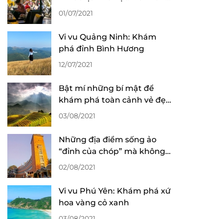
“làm” ly cafe!
01/07/2021
Vi vu Quảng Ninh: Khám
phá đỉnh Bình Hương
12/07/2021
Bật mí những bí mật để
khám phá toàn cảnh vẻ đẹp
mùa lúa chín ở Sa Pa
03/08/2021
Những địa điểm sống ảo
“đỉnh của chóp” mà không
mất phí tại Đà Lạt
02/08/2021
Vi vu Phú Yên: Khám phá xứ
hoa vàng cỏ xanh
03/08/2021