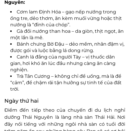
Nguyên:
Cơm lam Định Hóa – gạo nếp nướng trong
ống tre, dẻo thơm, ăn kèm muối vừng hoặc thịt
nướng là “đỉnh của chóp”.
Gà đồi nướng than hoa – da giòn, thịt ngọt, ăn
một lần là mê.
Bánh chưng Bờ Đậu – dẻo mềm, nhân đậm vị,
được gói và luộc bằng lá dong rừng.
Canh lá đắng của người Tày – vị thuốc dân
gian, hơi khó ăn lúc đầu nhưng càng ăn càng
nghiện.
Trà Tân Cương – không chỉ để uống, mà là để
“cảm”, để chậm rãi tận hưởng sự tinh tế của đất
trời.
Ngày thứ hai
Điểm đến tiếp theo của chuyến đi du lịch nghỉ
dưỡng Thái Nguyên là làng nhà sàn Thái Hải. Nơi
đây nổi tiếng với những ngôi nhà sàn có tuổi đời