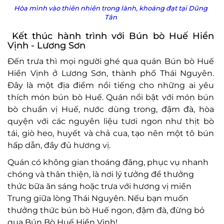
Hòa mình vào thiên nhiên trong lành, khoáng đạt tại Dũng
Tân
Kết thúc hành trình với Bún bò Huế Hiền
Vịnh - Lương Sơn
Đến trưa thì mọi người ghé qua quán Bún bò Huế
Hiền Vịnh ở Lương Sơn, thành phố Thái Nguyên.
Đây là một địa điểm nổi tiếng cho những ai yêu
thích món bún bò Huế. Quán nổi bật với món bún
bò chuẩn vị Huế, nước dùng trong, đậm đà, hòa
quyện với các nguyên liệu tươi ngon như thịt bò
tái, giò heo, huyết và chả cua, tạo nên một tô bún
hấp dẫn, đầy đủ hương vị.
Quán có không gian thoáng đãng, phục vụ nhanh
chóng và thân thiện, là nơi lý tưởng để thưởng
thức bữa ăn sáng hoặc trưa với hương vị miền
Trung giữa lòng Thái Nguyên. Nếu bạn muốn
thưởng thức bún bò Huế ngon, đậm đà, đừng bỏ
qua Bún Bò Huế Hiền Vịnh!