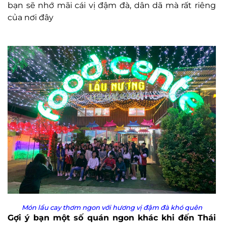
bạn sẽ nhớ mãi cái vị đậm đà, dân dã mà rất riêng
của nơi đây
Món lẩu cay thơm ngon với hương vị đậm đà khó quên
Gợi ý bạn một số quán ngon khác khi đến Thái