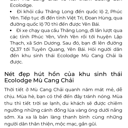
Ecolodge.
Đi khỏi cầu Thăng Long đến quốc lộ 2, Phúc
Yên. Tiếp tục đi đến tỉnh Việt Trì, Đoan Hùng, qua
đường quốc lộ 70 thì đến được Yên Bái.
Đi xe chạy qua cầu Thăng Long, đi lần lượt qua
các tỉnh Phúc Yên, Vĩnh Yên rồi tới huyện Lập
Thạch, xã Sơn Dương. Sau đó, bạn đi lên đường
QL37 tới Tuyên Quang, Yên Bái. Hỏi người dân
đến khu sinh thái Ecolodge Mù Cang Chải là
được.
Nét đẹp hút hồn của khu sinh thái
Ecolodge Mù Cang Chải
Thời tiết ở Mù Cang Chải quanh năm mát mẻ, dễ
chịu. Mùa hè, bạn có thể đến đây tránh nóng. Mùa
thu thì tiết trời se lạnh, du khách sẽ được chiêm
ngưỡng những cánh đồng lúa vàng óng dưới nắng
sớm. Xa xa là bản làng thanh bình cùng những
người dân thân thiện, mộc mạc, gần gũi.