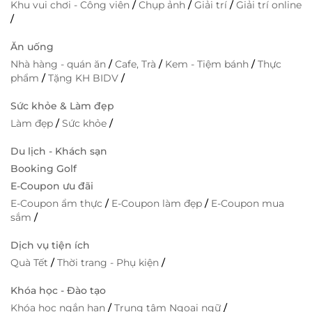
Khu vui chơi - Công viên
/
Chụp ảnh
/
Giải trí
/
Giải trí online
/
Ăn uống
Nhà hàng - quán ăn
/
Cafe, Trà
/
Kem - Tiệm bánh
/
Thực
phẩm
/
Tặng KH BIDV
/
Sức khỏe & Làm đẹp
Làm đẹp
/
Sức khỏe
/
Du lịch - Khách sạn
Booking Golf
E-Coupon ưu đãi
E-Coupon ẩm thực
/
E-Coupon làm đẹp
/
E-Coupon mua
sắm
/
Dịch vụ tiện ích
Quà Tết
/
Thời trang - Phụ kiện
/
Khóa học - Đào tạo
Khóa học ngắn hạn
/
Trung tâm Ngoại ngữ
/