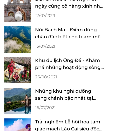
ngày cùng cô nàng xinh như
gái Thái
12/07/2021
Núi Bạch Mã – Điểm dừng
chân đặc biệt cho team mê
núi rừng
15/07/2021
Khu du lịch Ông Đề - Khám
phá những hoạt động sông
nước cực vui
26/08/2021
Những khu nghỉ dưỡng
sang chảnh bậc nhất tại
Huế cho “team sang”
16/07/2021
Trải nghiệm Lễ hội hoa tam
giác mạch Lào Cai siêu độc