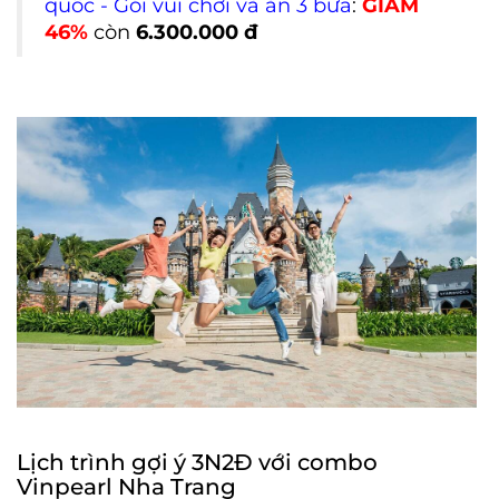
quốc - Gói vui chơi và ăn 3 bữa
:
GIẢM
46%
còn
6.300.000 đ
Lịch trình gợi ý 3N2Đ với combo
Vinpearl Nha Trang