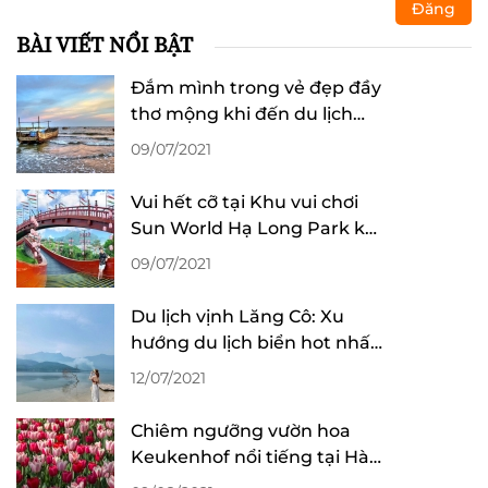
Đăng
BÀI VIẾT NỔI BẬT
Đắm mình trong vẻ đẹp đầy
thơ mộng khi đến du lịch
biển Trà Cổ
09/07/2021
Vui hết cỡ tại Khu vui chơi
Sun World Hạ Long Park khi
du lịch Quảng Ninh
09/07/2021
Du lịch vịnh Lăng Cô: Xu
hướng du lịch biển hot nhất
tại Huế
12/07/2021
Chiêm ngưỡng vườn hoa
Keukenhof nổi tiếng tại Hà
Lan