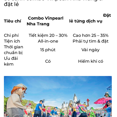
đặt lẻ
Đặt
Combo Vinpearl
Tiêu chí
lẻ từng dịch vụ
Nha Trang
Chi phí
Tiết kiệm 20 – 30%
Cao hơn 25 – 35%
Tiện ích
All-in-one
Phải tự tìm & đặt
Thời gian
15 phút
Vài ngày
chuẩn bị
Ưu đãi
Có
Hiếm khi có
kèm