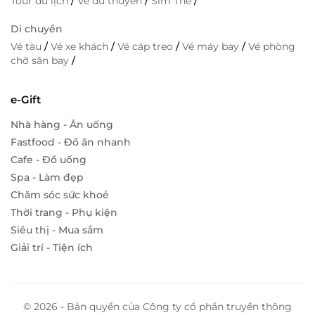
Tour du lịch
/
Vé du thuyền
/
Sim Thẻ
/
Di chuyển
Vé tàu
/
Vé xe khách
/
Vé cáp treo
/
Vé máy bay
/
Vé phòng
chờ sân bay
/
e-Gift
Nhà hàng - Ăn uống
Fastfood - Đồ ăn nhanh
Cafe - Đồ uống
Spa - Làm đẹp
Chăm sóc sức khoẻ
Thời trang - Phụ kiện
Siêu thị - Mua sắm
Giải trí - Tiện ích
© 2026 - Bản quyền của Công ty cổ phần truyền thông