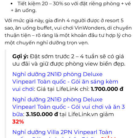
Tiết kiệm 20 – 30% so với đặt riêng phòng + vé
+ ăn uống.
Với mức giá này, gia đình 4 người được ở resort 5
sao, ăn uống buffet, vui chơi VinWonders, di chuyển
thuận tiện – rõ ràng là một khoản đầu tư hợp lý cho
một chuyến nghỉ dưỡng trọn vẹn.
Gợi ý:
Đặt sớm trước 2 – 4 tuần sẽ có giá
ưu đãi và giữ được phòng view biển đẹp.
Nghỉ dưỡng 2N1Đ phòng Deluxe
Vinpearl Toàn quốc - Gói ăn sáng kèm
vui chơi
: Giá tại LifeLink chỉ:
1.700.000 đ
Nghỉ dưỡng 2N1Đ phòng Deluxe
Vinpearl Toàn quốc - Gói vui chơi và ăn 3
bữ
a
:
3.150.000 đ
tại LifeLink.vn giảm
32%
Nghỉ dưỡng Villa 2PN Vinpearl Toàn