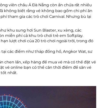
ông viên châu Á Đà Nẵng còn ẩn chứa rất nhiều
đã không biết rằng vé không bao gồm chi phí ăn
hí tham gia các trò chơi Carnival. Nhưng bù lại
như khu sung hơi Sun Blaster, xu xèng, các
n miễn phí cả khu trò chơi trẻ em Softplay.
ạn lượt chơi của 20 trò chơi ngoài trời, trong đó
 tại các điểm như tháp đồng hồ, Angkor Wat, sư
ần chen lấn, xếp hàng để mua vé mà có thể đặt vé
đặt vé online bạn có thể căn thời điểm để săn vé
 tốt nhất.