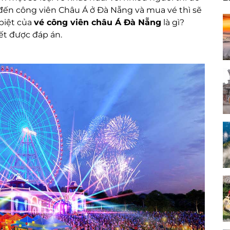
đến công viên Châu Á ở Đà Nẵng và mua vé thì sẽ
 biệt của
vé công viên châu Á Đà Nẵng
là gì?
ết được đáp án.