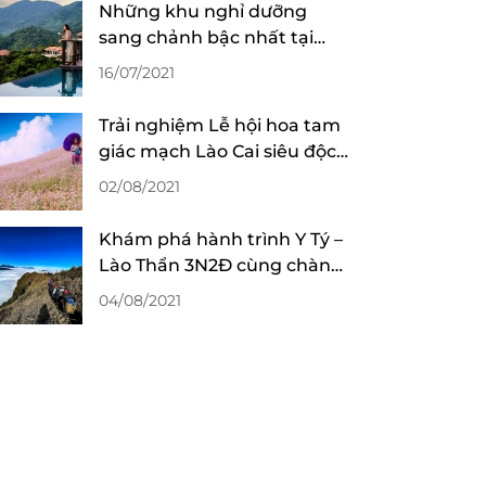
Những khu nghỉ dưỡng
sang chảnh bậc nhất tại
Huế cho “team sang”
16/07/2021
Trải nghiệm Lễ hội hoa tam
giác mạch Lào Cai siêu độc
đáo cùng hội cạ cứng
02/08/2021
Khám phá hành trình Y Tý –
Lào Thẩn 3N2Đ cùng chàng
trai 9X
04/08/2021