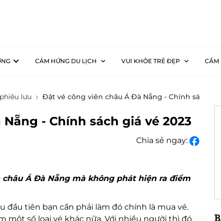
ƠNG
CẢM HỨNG DU LỊCH
VUI KHỎE TRẺ ĐẸP
CẨM 
phiêu lưu
Đặt vé công viên châu Á Đà Nẵng - Chính sách giá
 Nẵng - Chính sách giá vé 2023
Chia sẻ ngay:
n châu Á Đà Nẵng mà không phát hiện ra điểm
ều đầu tiên bạn cần phải làm đó chính là mua vé.
B
 một số loại vé khác nữa. Với nhiều người thì đó