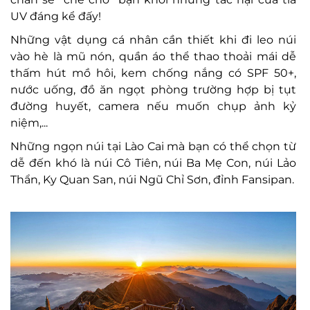
UV đáng kể đấy!
Những vật dụng cá nhân cần thiết khi đi leo núi
vào hè là mũ nón, quần áo thể thao thoải mái dễ
thấm hút mồ hôi, kem chống nắng có SPF 50+,
nước uống, đồ ăn ngọt phòng trường hợp bị tụt
đường huyết, camera nếu muốn chụp ảnh kỷ
niệm,...
Những ngọn núi tại Lào Cai mà bạn có thể chọn từ
dễ đến khó là núi Cô Tiên, núi Ba Mẹ Con, núi Lảo
Thẩn, Ky Quan San, núi Ngũ Chỉ Sơn, đỉnh Fansipan.