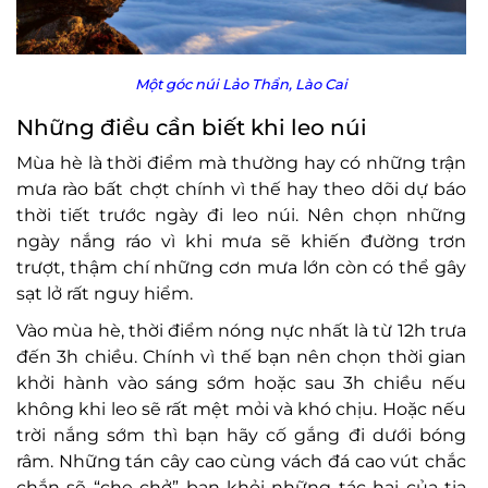
Một góc núi Lảo Thẩn, Lào Cai
Những điều cần biết khi leo núi
Mùa hè là thời điểm mà thường hay có những trận
mưa rào bất chợt chính vì thế hay theo dõi dự báo
thời tiết trước ngày đi leo núi. Nên chọn những
ngày nắng ráo vì khi mưa sẽ khiến đường trơn
trượt, thậm chí những cơn mưa lớn còn có thể gây
sạt lở rất nguy hiểm.
Vào mùa hè, thời điểm nóng nực nhất là từ 12h trưa
đến 3h chiều. Chính vì thế bạn nên chọn thời gian
khởi hành vào sáng sớm hoặc sau 3h chiều nếu
không khi leo sẽ rất mệt mỏi và khó chịu. Hoặc nếu
trời nắng sớm thì bạn hãy cố gắng đi dưới bóng
râm. Những tán cây cao cùng vách đá cao vút chắc
chắn sẽ “che chở” bạn khỏi những tác hại của tia