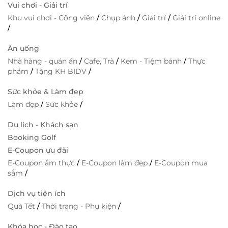
Vui chơi - Giải trí
Khu vui chơi - Công viên
/
Chụp ảnh
/
Giải trí
/
Giải trí online
/
Ăn uống
Nhà hàng - quán ăn
/
Cafe, Trà
/
Kem - Tiệm bánh
/
Thực
phẩm
/
Tặng KH BIDV
/
Sức khỏe & Làm đẹp
Làm đẹp
/
Sức khỏe
/
Du lịch - Khách sạn
Booking Golf
E-Coupon ưu đãi
E-Coupon ẩm thực
/
E-Coupon làm đẹp
/
E-Coupon mua
sắm
/
Dịch vụ tiện ích
Quà Tết
/
Thời trang - Phụ kiện
/
Khóa học - Đào tạo