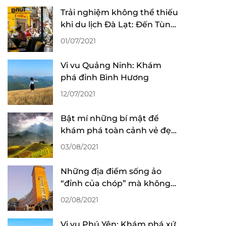
Trải nghiệm không thể thiếu
khi du lịch Đà Lạt: Đến Tùng
“làm” ly cafe!
01/07/2021
Vi vu Quảng Ninh: Khám
phá đỉnh Bình Hương
12/07/2021
Bật mí những bí mật để
khám phá toàn cảnh vẻ đẹp
mùa lúa chín ở Sa Pa
03/08/2021
Những địa điểm sống ảo
“đỉnh của chóp” mà không
mất phí tại Đà Lạt
02/08/2021
Vi vu Phú Yên: Khám phá xứ