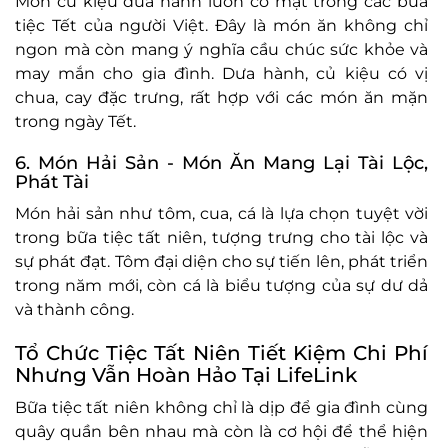
Món củ kiệu dưa hành luôn có mặt trong các bữa
tiệc Tết của người Việt. Đây là món ăn không chỉ
ngon mà còn mang ý nghĩa cầu chúc sức khỏe và
may mắn cho gia đình. Dưa hành, củ kiệu có vị
chua, cay đặc trưng, rất hợp với các món ăn mặn
trong ngày Tết.
6. Món Hải Sản - Món Ăn Mang Lại Tài Lộc,
Phát Tài
Món hải sản như tôm, cua, cá là lựa chọn tuyệt vời
trong bữa tiệc tất niên, tượng trưng cho tài lộc và
sự phát đạt. Tôm đại diện cho sự tiến lên, phát triển
trong năm mới, còn cá là biểu tượng của sự dư dả
và thành công.
Tổ Chức Tiệc Tất Niên Tiết Kiệm Chi Phí
Nhưng Vẫn Hoàn Hảo Tại LifeLink
Bữa tiệc tất niên không chỉ là dịp để gia đình cùng
quây quần bên nhau mà còn là cơ hội để thể hiện