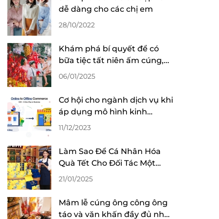
dễ dàng cho các chị em
28/10/2022
Khám phá bí quyết để có
bữa tiệc tất niên ấm cúng,
trọn vẹn tết sum vầy
06/01/2025
Cơ hội cho ngành dịch vụ khi
áp dụng mô hình kinh
doanh O2O
11/12/2023
Làm Sao Để Cá Nhân Hóa
Quà Tết Cho Đối Tác Một
Cách Tinh Tế?
21/01/2025
Mâm lễ cúng ông công ông
táo và văn khấn đầy đủ nhất