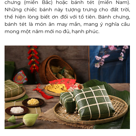
chưng (miền Bắc) hoặc bánh tét (miền Nam).
Những chiếc bánh này tượng trưng cho đất trời,
thể hiện lòng biết ơn đối với tổ tiên. Bánh chưng,
bánh tét là món ăn may mắn, mang ý nghĩa cầu
mong một năm mới no đủ, hạnh phúc.