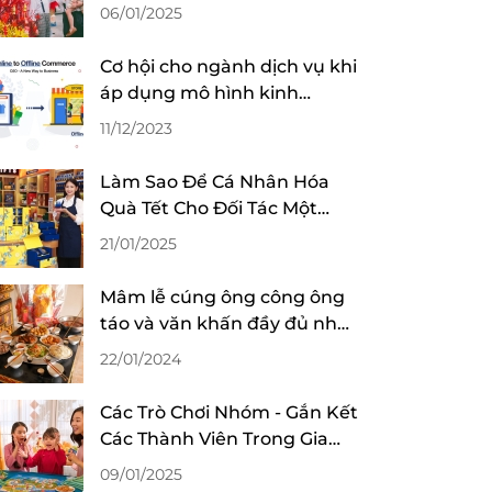
trọn vẹn tết sum vầy
06/01/2025
Cơ hội cho ngành dịch vụ khi
áp dụng mô hình kinh
doanh O2O
11/12/2023
Làm Sao Để Cá Nhân Hóa
Quà Tết Cho Đối Tác Một
Cách Tinh Tế?
21/01/2025
Mâm lễ cúng ông công ông
táo và văn khấn đầy đủ nhất
2024
22/01/2024
Các Trò Chơi Nhóm - Gắn Kết
Các Thành Viên Trong Gia
Đình Tại Tiệc Tất Niên
09/01/2025