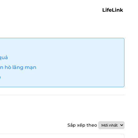
LifeLink
quả
ẹn hò lãng mạn
e
Sắp xếp theo