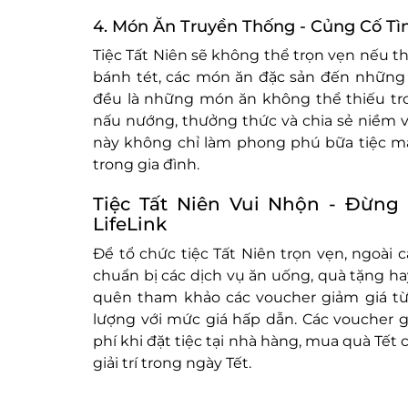
4. Món Ăn Truyền Thống - Củng Cố Tì
Tiệc Tất Niên sẽ không thể trọn vẹn nếu 
bánh tét, các món ăn đặc sản đến những 
đều là những món ăn không thể thiếu tro
nấu nướng, thưởng thức và chia sẻ niềm 
này không chỉ làm phong phú bữa tiệc mà
trong gia đình.
Tiệc Tất Niên Vui Nhộn - Đừn
LifeLink
Để tổ chức tiệc Tất Niên trọn vẹn, ngoài 
chuẩn bị các dịch vụ ăn uống, quà tặng hay
quên tham khảo các voucher giảm giá t
lượng với mức giá hấp dẫn. Các voucher gi
phí khi đặt tiệc tại nhà hàng, mua quà Tết
giải trí trong ngày Tết.