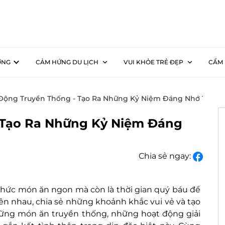
ƠNG
CẢM HỨNG DU LỊCH
VUI KHỎE TRẺ ĐẸP
CẨM 
Động Truyền Thống - Tạo Ra Những Kỷ Niệm Đáng Nhớ Trong T
 Tạo Ra Những Kỷ Niệm Đáng
Chia sẻ ngay:
thức món ăn ngon mà còn là thời gian quý báu để
ên nhau, chia sẻ những khoảnh khắc vui vẻ và tạo
ững món ăn truyền thống, những hoạt động giải