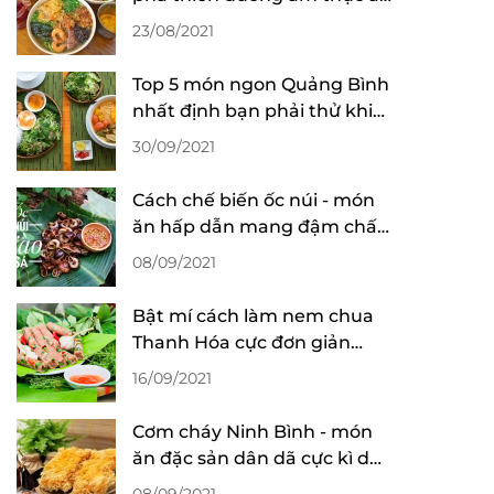
hoài không chán
23/08/2021
Top 5 món ngon Quảng Bình
nhất định bạn phải thử khi
đến du lịch
30/09/2021
Cách chế biến ốc núi - món
ăn hấp dẫn mang đậm chất
Ninh Bình
08/09/2021
Bật mí cách làm nem chua
Thanh Hóa cực đơn giản
nhưng ngon như lời đồn
16/09/2021
Cơm cháy Ninh Bình - món
ăn đặc sản dân dã cực kì dễ
ăn dễ ghiền