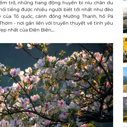
ểm trở, những hang động huyền bí níu chân du
nổi tiếng được nhiều người biết tới nhất như đèo
ây của Tổ quốc, cánh đồng Mường Thanh, hồ Pá
hơm - nơi gắn liền với truyền thuyết về tình yêu
p nhất của Điện Biên,...