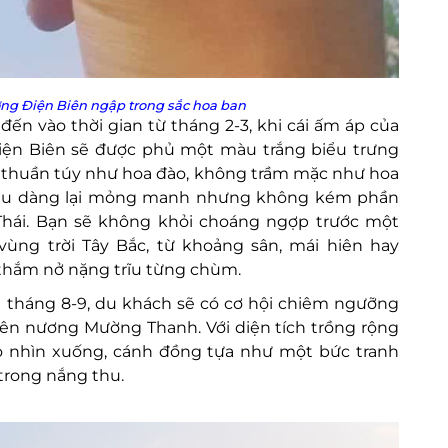
ng Điện Biên ngập trong sắc hoa ban
n vào thời gian từ tháng 2-3, khi cái ấm áp của
Điện Biên sẽ được phủ một màu trắng biểu trưng
ị thuần túy như hoa đào, không trầm mặc như hoa
dịu dàng lại mỏng manh nhưng không kém phần
Thái. Bạn sẽ không khỏi choáng ngợp trước một
ùng trời Tây Bắc, từ khoảng sân, mái hiên hay
thắm nở nặng trĩu từng chùm.
g tháng 8-9, du khách sẽ có cơ hội chiêm ngưỡng
rên nương Mường Thanh. Với diện tích trồng rộng
o nhìn xuống, cánh đồng tựa như một bức tranh
trong nắng thu.