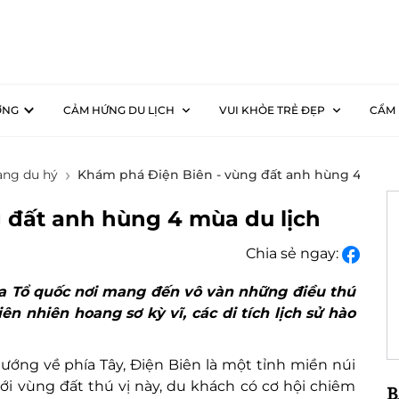
ƠNG
CẢM HỨNG DU LỊCH
VUI KHỎE TRẺ ĐẸP
CẨM 
ng du hý
Khám phá Điện Biên - vùng đất anh hùng 4 mùa d
 đất anh hùng 4 mùa du lịch
Chia sẻ ngay:
a Tổ quốc nơi mang đến vô vàn những điều thú
ên nhiên hoang sơ kỳ vĩ, các di tích lịch sử hào
ng về phía Tây, Điện Biên là một tỉnh miền núi
ới vùng đất thú vị này, du khách có cơ hội chiêm
B