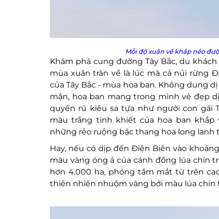
Mỗi độ xuân về khắp nẻo đườ
Khám phá cung đường Tây Bắc, du khách đế
mùa xuân tràn về là lúc mà cả núi rừng 
của Tây Bắc - mùa hoa ban. Không dung d
mận, hoa ban mang trong mình vẻ đẹp 
quyến rũ kiêu sa tựa như người con gái 
màu trắng tinh khiết của hoa ban khắp v
những rẻo ruộng bậc thang hoa long lanh 
Hay, nếu có dịp đến Điện Biên vào khoản
màu vàng óng ả của cánh đồng lúa chín t
hơn 4.000 ha, phóng tầm mắt từ trên ca
thiên nhiên nhuộm vàng bởi màu lúa chín 