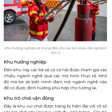
Khu hướng nghiệp sẽ mang đến cho các bé nhiều trải nghiệm
thú vị
Khu hướng nghiệp
Đến khu này các bé sẽ có cơ hội được tham gia vào
nhiều ngành nghề qua các mô hình thực tế. Nhờ
đó mà bé sẽ biết mình đam mê ngành nghề nào
để có được định hướng phù hợp cho tương lai.
Khu trò chơi vận động
Đây là khu vui chơi được trang bị hiện đại với vô số