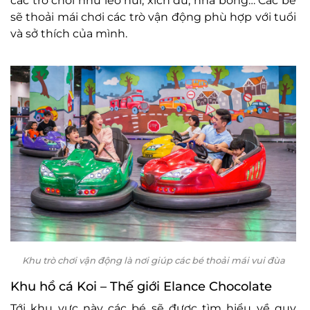
các trò chơi như leo núi, xích đu, nhà bóng… Các bé
sẽ thoải mái chơi các trò vận động phù hợp với tuổi
và sở thích của mình.
Khu trò chơi vận động là nơi giúp các bé thoải mái vui đùa
Khu hồ cá Koi – Thế giới Elance Chocolate
Tới khu vực này các bé sẽ được tìm hiểu về quy