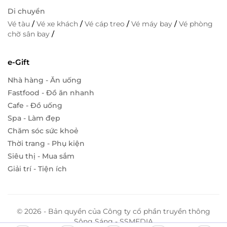
Di chuyển
Vé tàu
/
Vé xe khách
/
Vé cáp treo
/
Vé máy bay
/
Vé phòng
chờ sân bay
/
e-Gift
Nhà hàng - Ăn uống
Fastfood - Đồ ăn nhanh
Cafe - Đồ uống
Spa - Làm đẹp
Chăm sóc sức khoẻ
Thời trang - Phụ kiện
Siêu thị - Mua sắm
Giải trí - Tiện ích
© 2026 - Bản quyền của Công ty cổ phần truyền thông
Sông Sáng - SSMEDIA