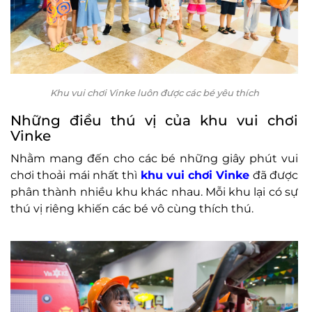
Khu vui chơi Vinke luôn được các bé yêu thích
Những điều thú vị của khu vui chơi
Vinke
Nhằm mang đến cho các bé những giây phút vui
chơi thoải mái nhất thì
khu vui chơi Vinke
đã được
phân thành nhiều khu khác nhau. Mỗi khu lại có sự
thú vị riêng khiến các bé vô cùng thích thú.