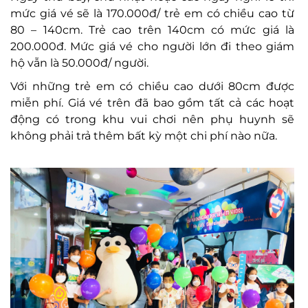
mức giá vé sẽ là 170.000đ/ trẻ em có chiều cao từ
80 – 140cm. Trẻ cao trên 140cm có mức giá là
200.000đ. Mức giá vé cho người lớn đi theo giám
hộ vẫn là 50.000đ/ người.
Với những trẻ em có chiều cao dưới 80cm được
miễn phí. Giá vé trên đã bao gồm tất cả các hoạt
động có trong khu vui chơi nên phụ huynh sẽ
không phải trả thêm bất kỳ một chi phí nào nữa.