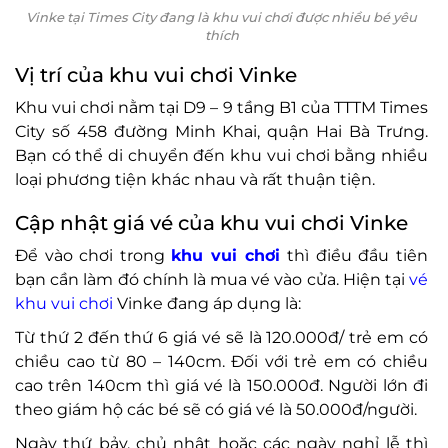
Vinke tại Times City đang là khu vui chơi được nhiều bé yêu
thích
Vị trí của khu vui chơi Vinke
Khu vui chơi nằm tại D9 – 9 tầng B1 của TTTM Times
City số 458 đường Minh Khai, quận Hai Bà Trưng.
Bạn có thể di chuyển đến khu vui chơi bằng nhiều
loại phương tiện khác nhau và rất thuận tiện.
Cập nhật giá vé của khu vui chơi Vinke
Để vào chơi trong
khu vui chơi
thì điều đầu tiên
bạn cần làm đó chính là mua vé vào cửa. Hiện tại
vé
khu vui chơi
Vinke đang áp dụng là:
Từ thứ 2 đến thứ 6 giá vé sẽ là 120.000đ/ trẻ em có
chiều cao từ 80 – 140cm. Đối với trẻ em có chiều
cao trên 140cm thì giá vé là 150.000đ. Người lớn đi
theo giám hộ các bé sẽ có giá vé là 50.000đ/người.
Ngày thứ bảy, chủ nhật hoặc các ngày nghỉ lễ thì