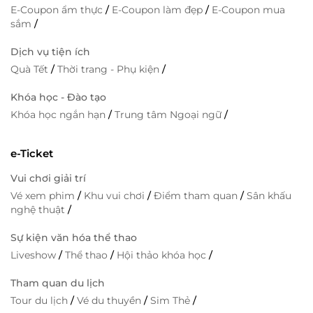
E-Coupon ẩm thực
/
E-Coupon làm đẹp
/
E-Coupon mua
sắm
/
Dịch vụ tiện ích
Quà Tết
/
Thời trang - Phụ kiện
/
Khóa học - Đào tạo
Khóa học ngắn hạn
/
Trung tâm Ngoại ngữ
/
e-Ticket
Vui chơi giải trí
Vé xem phim
/
Khu vui chơi
/
Điểm tham quan
/
Sân khấu
nghệ thuật
/
Sự kiện văn hóa thể thao
Liveshow
/
Thể thao
/
Hội thảo khóa học
/
Tham quan du lịch
Tour du lịch
/
Vé du thuyền
/
Sim Thẻ
/