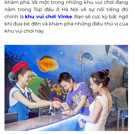
khám phá. Và một trong những khu vui chơi đang
nằm trong Top đầu ở Hà Nội về sự nổi tiếng đó
chính là
khu vui chơi Vinke
. Bạn sẽ cực kỳ bất ngờ
khi đưa bé đến và khám phá những điều thú vị của
khu vui chơi này.