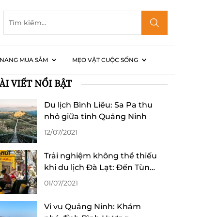
NANG MUA SẮM
MẸO VẶT CUỘC SỐNG
ÀI VIẾT NỔI BẬT
iên Đường - Quảng Bình
Du lịch Bình Liêu: Sa Pa thu
nhỏ giữa tỉnh Quảng Ninh
12/07/2021
Trải nghiệm không thể thiếu
khi du lịch Đà Lạt: Đến Tùng
“làm” ly cafe!
01/07/2021
Vi vu Quảng Ninh: Khám