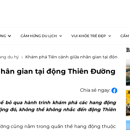
ƠNG
CẢM HỨNG DU LỊCH
VUI KHỎE TRẺ ĐẸP
CẨM 
B
ng du hý
Khám phá Tiên cảnh giữa nhân gian tại động Th
hân gian tại động Thiên Đường
Chia sẻ ngay:
hể bỏ qua hành trình khám phá các hang động
động đó, không thể không nhắc đến động Thiên
ường cũng nằm trong quần thể hang động thuộc