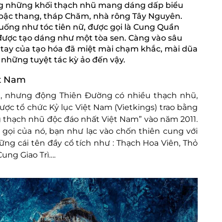
ng những khối thạch nhũ mang dáng dấp biểu
bậc thang, tháp Chăm, nhà rông Tây Nguyên.
uống như tóc tiên nữ, được gọi là Cung Quần
 được tạo dáng như một tòa sen. Càng vào sâu
tay của tạo hóa đã miệt mài chạm khắc, mài dũa
hững tuyệt tác kỳ ảo đến vậy.
ệt Nam
 nhưng động Thiên Đường có nhiều thạch nhũ,
được tổ chức Kỷ lục Việt Nam (Vietkings) trao bằng
ng thạch nhũ độc đáo nhất Việt Nam” vào năm 2011.
gọi của nó, bạn như lạc vào chốn thiên cung với
g cái tên đầy cổ tích như : Thạch Hoa Viên, Thỏ
ung Giao Trì….