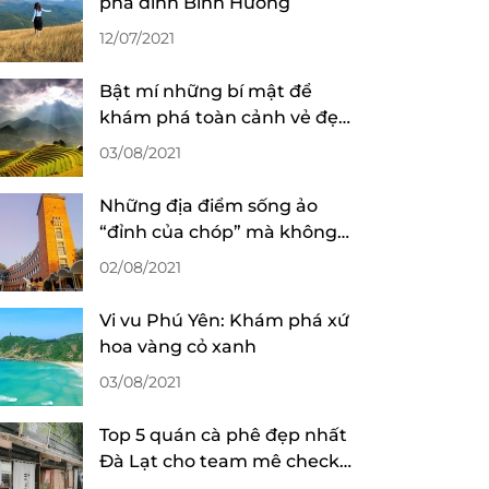
phá đỉnh Bình Hương
12/07/2021
Bật mí những bí mật để
khám phá toàn cảnh vẻ đẹp
mùa lúa chín ở Sa Pa
03/08/2021
Những địa điểm sống ảo
“đỉnh của chóp” mà không
mất phí tại Đà Lạt
02/08/2021
Vi vu Phú Yên: Khám phá xứ
hoa vàng cỏ xanh
03/08/2021
Top 5 quán cà phê đẹp nhất
Đà Lạt cho team mê check-
in sống ảo