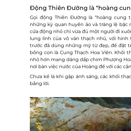
Động Thiên Đường là “hoàng cung
Gọi động Thiên Đường là “hoàng cung t
những kỳ quan huyền ảo và tráng lệ bậc 
cửa động nhỏ chỉ vừa đủ một người đi xuố
lung linh của vô vàn thạch nhũ, với hìn
trước đã dùng những mỹ từ đẹp, để đặt t
bồng con là Cung Thạch Hoa Viên. Khối t
nhỏ hơn mang dáng dấp chim Phượng Hoàng
nơi bàn việc nước của Hoàng đế với các cận
Chưa kể là khi gặp ánh sáng, các khối thạ
bằng lời.