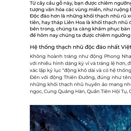
Từ cây cầu gỗ này, bạn được chiêm ngưỡ
tượng văn hóa các vùng miền, như ruộng 
Độc đáo hơn là những khối thạch nhũ rũ x
tiên, hay tháp Liên Hoa là khối thạch nhũ
bên trong, chúng ta càng khâm phục bàn 
để hôm nay chúng ta được chiêm ngưỡng n
Hệ thống thạch nhũ độc đáo nhất Vi
Không hoành tráng như động Phong Nha,
với nhiều hình dáng kỳ vĩ và tráng lệ hơn, 
xác lập kỷ lục “động khô dài và có hệ thố
Đến với động Thiên Đường, đúng như tên 
những khối thạch nhũ huyền ảo mang nhữn
ngọc, Cung Quảng Hàn, Quần Tiên Hội Tụ, C