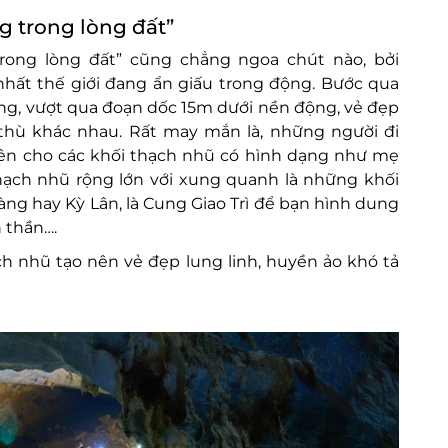
 trong lòng đất”
rong lòng đất” cũng chẳng ngoa chút nào, bởi
nhất thế giới đang ẩn giấu trong động. Bước qua
ng, vượt qua đoạn dốc 15m dưới nền động, vẻ đẹp
h thù khác nhau. Rất may mắn là, những người đi
ên cho các khối thạch nhũ có hình dạng như mẹ
hạch nhũ rộng lớn với xung quanh là những khối
 hay Kỳ Lân, là Cung Giao Trì để bạn hình dung
 thần….
ch nhũ tạo nên vẻ đẹp lung linh, huyền ảo khó tả