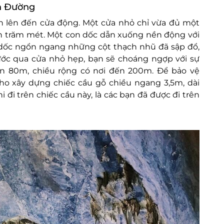
n Đường
ạn lên đến cửa động. Một cửa nhỏ chỉ vừa đủ một
n trăm mét. Một con dốc dẫn xuống nền động với
n dốc ngổn ngang những cột thạch nhũ đã sập đổ,
bước qua cửa nhỏ hẹp, bạn sẽ choáng ngợp với sự
ến 80m, chiều rộng có nơi đến 200m. Để bảo vệ
ho xây dựng chiếc cầu gỗ chiều ngang 3,5m, dài
đi trên chiếc cầu này, là các bạn đã được đi trên