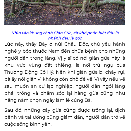
Nhìn vào khung cảnh Giàn Gừa, rất khó phân biệt đâu là
nhánh đâu là gốc
Lúc này, thầy Bảy ở núi Châu Đốc, chủ yếu hành
nghề y bốc thuốc Nam đến chữa bệnh cho những
người dân trong làng. Vị y sĩ có nói giàn gừa này là
khu vực vùng đất thiêng, là nơi trú ngụ của
Thượng Động Cố Hỷ. Nên khi giàn gừa bị cháy rụi,
bà ấy nổi giận vì không còn chỗ để về. Vì vậy nếu về
sau muốn an cư lạc nghiệp, người dân ngôi làng
phải trồng và chăm sóc lại hàng gừa cũng như
hằng năm chọn ngày làm lễ cúng Bà.
Sau đó, những cây gừa cũng được trồng lại, dịch
bệnh và tai ương cũng giảm dần, người dân trở về
cuộc sống bình yên.