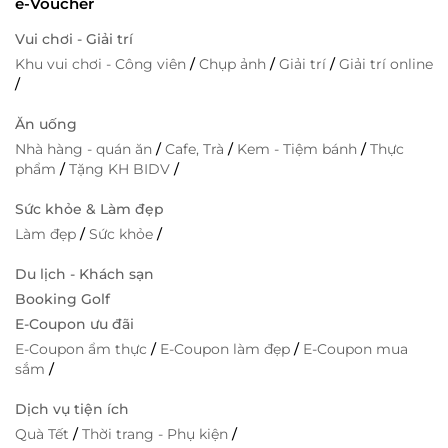
e-Voucher
Vui chơi - Giải trí
Khu vui chơi - Công viên
/
Chụp ảnh
/
Giải trí
/
Giải trí online
/
Ăn uống
Nhà hàng - quán ăn
/
Cafe, Trà
/
Kem - Tiệm bánh
/
Thực
phẩm
/
Tặng KH BIDV
/
Sức khỏe & Làm đẹp
Làm đẹp
/
Sức khỏe
/
Du lịch - Khách sạn
Booking Golf
E-Coupon ưu đãi
E-Coupon ẩm thực
/
E-Coupon làm đẹp
/
E-Coupon mua
sắm
/
Dịch vụ tiện ích
Quà Tết
/
Thời trang - Phụ kiện
/