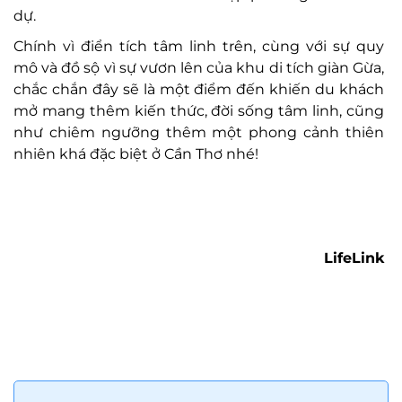
dự.
Chính vì điển tích tâm linh trên, cùng với sự quy
mô và đồ sộ vì sự vươn lên của khu di tích giàn Gừa,
chắc chắn đây sẽ là một điểm đến khiến du khách
mở mang thêm kiến thức, đời sống tâm linh, cũng
như chiêm ngưỡng thêm một phong cảnh thiên
nhiên khá đặc biệt ở Cần Thơ nhé!
LifeLink