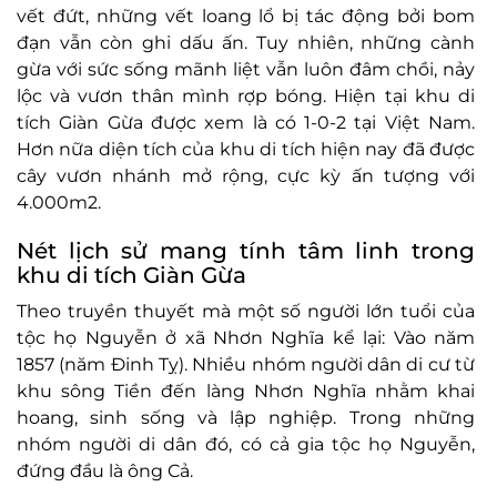
vết đứt, những vết loang lổ bị tác động bởi bom
đạn vẫn còn ghi dấu ấn. Tuy nhiên, những cành
gừa với sức sống mãnh liệt vẫn luôn đâm chồi, nảy
lộc và vươn thân mình rợp bóng. Hiện tại khu di
tích Giàn Gừa được xem là có 1-0-2 tại Việt Nam.
Hơn nữa diện tích của khu di tích hiện nay đã được
cây vươn nhánh mở rộng, cực kỳ ấn tượng với
4.000m2.
Nét lịch sử mang tính tâm linh trong
khu di tích Giàn Gừa
Theo truyền thuyết mà một số người lớn tuổi của
tộc họ Nguyễn ở xã Nhơn Nghĩa kể lại: Vào năm
1857 (năm Đinh Tỵ). Nhiều nhóm người dân di cư từ
khu sông Tiền đến làng Nhơn Nghĩa nhằm khai
hoang, sinh sống và lập nghiệp. Trong những
nhóm người di dân đó, có cả gia tộc họ Nguyễn,
đứng đầu là ông Cả.