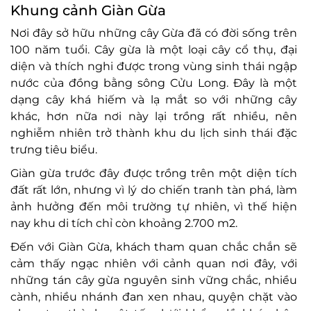
Khung cảnh Giàn Gừa
Nơi đây sở hữu những cây Gừa đã có đời sống trên
100 năm tuổi. Cây gừa là một loại cây cổ thụ, đại
diện và thích nghi được trong vùng sinh thái ngập
nước của đồng bằng sông Cửu Long. Đây là một
dạng cây khá hiếm và lạ mắt so với những cây
khác, hơn nữa nơi này lại trồng rất nhiều, nên
nghiễm nhiên trở thành khu du lịch sinh thái đặc
trưng tiêu biểu.
Giàn gừa trước đây được trồng trên một diện tích
đất rất lớn, nhưng vì lý do chiến tranh tàn phá, làm
ảnh hưởng đến môi trường tự nhiên, vì thế hiện
nay khu di tích chỉ còn khoảng 2.700 m2.
Đến với Giàn Gừa, khách tham quan chắc chắn sẽ
cảm thấy ngạc nhiên với cảnh quan nơi đây, với
những tán cây gừa nguyên sinh vững chắc, nhiều
cành, nhiều nhánh đan xen nhau, quyện chặt vào