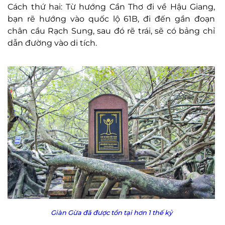
Cách thứ hai: Từ hướng Cần Thơ đi về Hậu Giang,
bạn rẽ hướng vào quốc lộ 61B, đi đến gần đoạn
chân cầu Rạch Sung, sau đó rẽ trái, sẽ có bảng chỉ
dẫn đường vào di tích.
Giàn Gừa đã được tồn tại hơn 1 thế kỷ