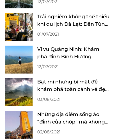
12/07/2021
Trải nghiệm không thể thiếu
khi du lịch Đà Lạt: Đến Tùng
“làm” ly cafe!
01/07/2021
Vi vu Quảng Ninh: Khám
phá đỉnh Bình Hương
12/07/2021
Bật mí những bí mật để
khám phá toàn cảnh vẻ đẹp
mùa lúa chín ở Sa Pa
03/08/2021
Những địa điểm sống ảo
“đỉnh của chóp” mà không
mất phí tại Đà Lạt
02/08/2021