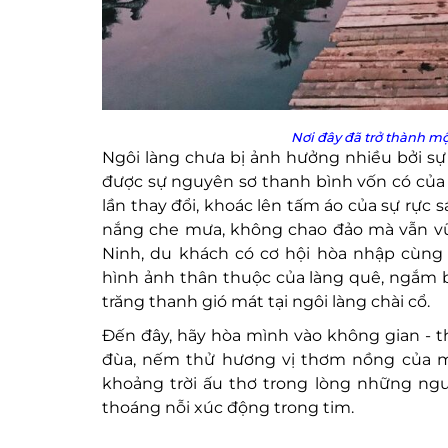
Nơi đây đã trở thành mộ
Ngôi làng chưa bị ảnh hưởng nhiều bởi sự 
được sự nguyên sơ thanh bình vốn có của
lần thay đổi, khoác lên tấm áo của sự rực 
nắng che mưa, không chao đảo mà vẫn vữ
Ninh, du khách có cơ hội hòa nhập cùng
hình ảnh thân thuộc của làng quê, ngắm 
trăng thanh gió mát tại ngôi làng chài cổ.
Đến đây, hãy hòa mình vào không gian - th
đùa, nếm thử hương vị thơm nồng của m
khoảng trời ấu thơ trong lòng những ngườ
thoáng nỗi xúc động trong tim.