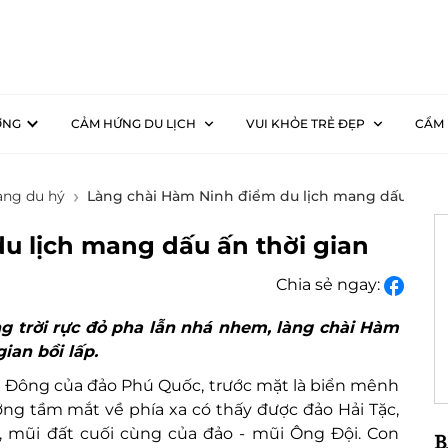
ƠNG
CẢM HỨNG DU LỊCH
VUI KHỎE TRẺ ĐẸP
CẨM 
ng du hý
Làng chài Hàm Ninh điểm du lịch mang dấu ấn th
u lịch mang dấu ấn thời gian
Chia sẻ ngay:
 trời rực đỏ pha lẫn nhá nhem, làng chài Hàm
ian bồi lấp.
a Đông của đảo Phú Quốc, trước mặt là biển mênh
ớng tầm mắt về phía xa có thấy được đảo Hải Tặc,
 mũi đất cuối cùng của đảo - mũi Ông Đội. Con
B