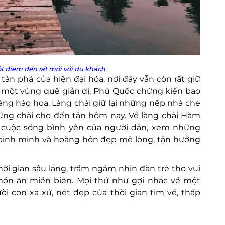
t điểm đến rất mới với du khách
tàn phá của hiện đại hóa, nơi đây vẫn còn rất giữ
 một vùng quê giản dị. Phú Quốc chứng kiến bao
sáng hào hoa. Làng chài giữ lại những nếp nhà che
ng chãi cho đến tận hôm nay. Về làng chài Hàm
 cuộc sống bình yên của người dân, xem những
bình minh và hoàng hôn đẹp mê lòng, tận hưởng
ời gian sâu lắng, trầm ngâm nhìn đàn trẻ thơ vui
ón ăn miền biển. Mọi thứ như gợi nhắc về một
i con xa xứ, nét đẹp của thời gian tìm về, thấp