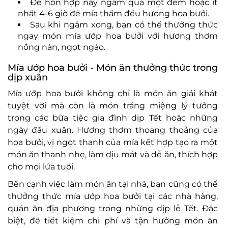
Để hỗn hợp này ngâm qua một đêm hoặc ít
nhất 4-6 giờ để mía thấm đều hương hoa bưởi.
Sau khi ngâm xong, bạn có thể thưởng thức
ngay món mía ướp hoa bưởi với hương thơm
nồng nàn, ngọt ngào.
Mía ướp hoa bưởi - Món ăn thưởng thức trong
dịp xuân
Mía ướp hoa bưởi không chỉ là món ăn giải khát
tuyệt vời mà còn là món tráng miệng lý tưởng
trong các bữa tiệc gia đình dịp Tết hoặc những
ngày đầu xuân. Hương thơm thoang thoảng của
hoa bưởi, vị ngọt thanh của mía kết hợp tạo ra một
món ăn thanh nhẹ, làm dịu mát và dễ ăn, thích hợp
cho mọi lứa tuổi.
Bên cạnh việc làm món ăn tại nhà, bạn cũng có thể
thưởng thức mía ướp hoa bưởi tại các nhà hàng,
quán ăn địa phương trong những dịp lễ Tết. Đặc
biệt, để tiết kiệm chi phí và tận hưởng món ăn