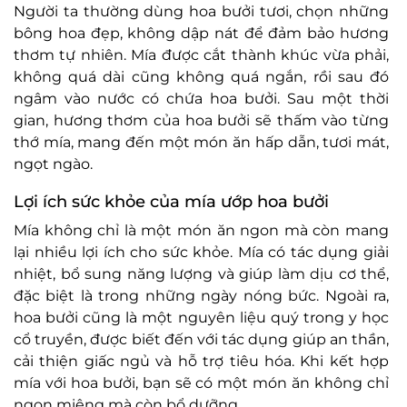
Người ta thường dùng hoa bưởi tươi, chọn những
bông hoa đẹp, không dập nát để đảm bảo hương
thơm tự nhiên. Mía được cắt thành khúc vừa phải,
không quá dài cũng không quá ngắn, rồi sau đó
ngâm vào nước có chứa hoa bưởi. Sau một thời
gian, hương thơm của hoa bưởi sẽ thấm vào từng
thớ mía, mang đến một món ăn hấp dẫn, tươi mát,
ngọt ngào.
Lợi ích sức khỏe của mía ướp hoa bưởi
Mía không chỉ là một món ăn ngon mà còn mang
lại nhiều lợi ích cho sức khỏe. Mía có tác dụng giải
nhiệt, bổ sung năng lượng và giúp làm dịu cơ thể,
đặc biệt là trong những ngày nóng bức. Ngoài ra,
hoa bưởi cũng là một nguyên liệu quý trong y học
cổ truyền, được biết đến với tác dụng giúp an thần,
cải thiện giấc ngủ và hỗ trợ tiêu hóa. Khi kết hợp
mía với hoa bưởi, bạn sẽ có một món ăn không chỉ
ngon miệng mà còn bổ dưỡng.