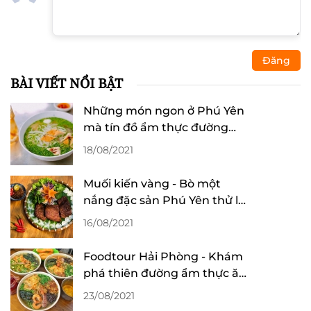
Đăng
BÀI VIẾT NỔI BẬT
Những món ngon ở Phú Yên
mà tín đồ ẩm thực đường
phố nhất định phải thử
18/08/2021
Muối kiến vàng - Bò một
nắng đặc sản Phú Yên thử là
mê
16/08/2021
Foodtour Hải Phòng - Khám
phá thiên đường ẩm thực ăn
hoài không chán
23/08/2021