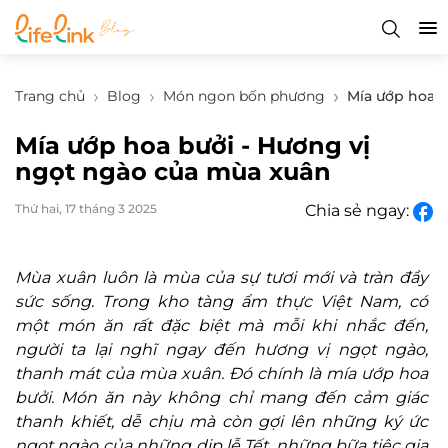
Trang chủ
Blog
Món ngon bốn phương
Mía ướp hoa b
Mía ướp hoa bưởi - Hương vị
ngọt ngào của mùa xuân
Thứ hai, 17 tháng 3 2025
Chia sẻ ngay:
Mùa xuân luôn là mùa của sự tươi mới và tràn đầy
sức sống. Trong kho tàng ẩm thực Việt Nam, có
một món ăn rất đặc biệt mà mỗi khi nhắc đến,
người ta lại nghĩ ngay đến hương vị ngọt ngào,
thanh mát của mùa xuân. Đó chính là mía ướp hoa
bưởi. Món ăn này không chỉ mang đến cảm giác
thanh khiết, dễ chịu mà còn gợi lên những ký ức
ngọt ngào của những dịp lễ Tết, những bữa tiệc gia