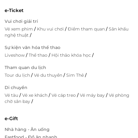
e-Ticket
Vui chơi giải trí
Vé xem phim
/
Khu vui chơi
/
Điểm tham quan
/
Sân khấu
nghệ thuật
/
Sự kiện văn hóa thể thao
Liveshow
/
Thể thao
/
Hội thảo khóa học
/
Tham quan du lịch
Tour du lịch
/
Vé du thuyền
/
Sim Thẻ
/
Di chuyển
Vé tàu
/
Vé xe khách
/
Vé cáp treo
/
Vé máy bay
/
Vé phòng
chờ sân bay
/
e-Gift
Nhà hàng - Ăn uống
Fastfood - Đồ ăn nhanh