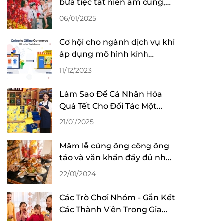
bữa tiệc tất niên ấm cúng,
trọn vẹn tết sum vầy
06/01/2025
Cơ hội cho ngành dịch vụ khi
áp dụng mô hình kinh
doanh O2O
11/12/2023
Làm Sao Để Cá Nhân Hóa
Quà Tết Cho Đối Tác Một
Cách Tinh Tế?
21/01/2025
Mâm lễ cúng ông công ông
táo và văn khấn đầy đủ nhất
2024
22/01/2024
Các Trò Chơi Nhóm - Gắn Kết
Các Thành Viên Trong Gia