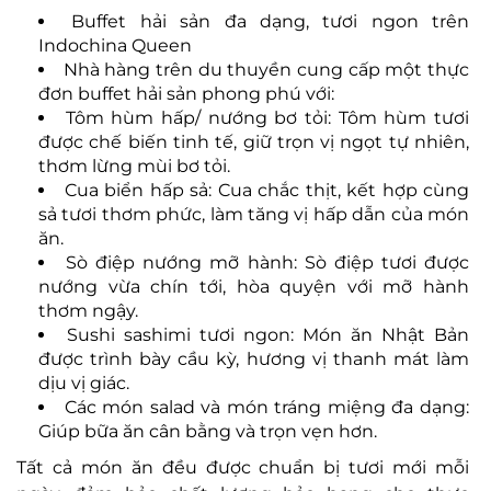
Buffet hải sản đa dạng, tươi ngon trên
Indochina Queen
Nhà hàng trên du thuyền cung cấp một thực
đơn buffet hải sản phong phú với:
Tôm hùm hấp/ nướng bơ tỏi: Tôm hùm tươi
được chế biến tinh tế, giữ trọn vị ngọt tự nhiên,
thơm lừng mùi bơ tỏi.
Cua biển hấp sả: Cua chắc thịt, kết hợp cùng
sả tươi thơm phức, làm tăng vị hấp dẫn của món
ăn.
Sò điệp nướng mỡ hành: Sò điệp tươi được
nướng vừa chín tới, hòa quyện với mỡ hành
thơm ngậy.
Sushi sashimi tươi ngon: Món ăn Nhật Bản
được trình bày cầu kỳ, hương vị thanh mát làm
dịu vị giác.
Các món salad và món tráng miệng đa dạng:
Giúp bữa ăn cân bằng và trọn vẹn hơn.
Tất cả món ăn đều được chuẩn bị tươi mới mỗi