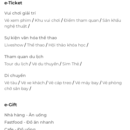
e-Ticket
Vui chơi giải trí
Vé xem phim
/
Khu vui chơi
/
Điểm tham quan
/
Sân khấu
nghệ thuật
/
Sự kiện văn hóa thể thao
Liveshow
/
Thể thao
/
Hội thảo khóa học
/
Tham quan du lịch
Tour du lịch
/
Vé du thuyền
/
Sim Thẻ
/
Di chuyển
Vé tàu
/
Vé xe khách
/
Vé cáp treo
/
Vé máy bay
/
Vé phòng
chờ sân bay
/
e-Gift
Nhà hàng - Ăn uống
Fastfood - Đồ ăn nhanh
Cafe - Đồ uống