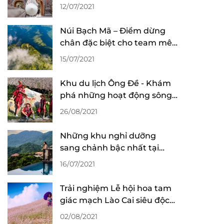
gái Thái
12/07/2021
Núi Bạch Mã – Điểm dừng
chân đặc biệt cho team mê
núi rừng
15/07/2021
Khu du lịch Ông Đề - Khám
phá những hoạt động sông
nước cực vui
26/08/2021
Những khu nghỉ dưỡng
sang chảnh bậc nhất tại
Huế cho “team sang”
16/07/2021
Trải nghiệm Lễ hội hoa tam
giác mạch Lào Cai siêu độc
đáo cùng hội cạ cứng
02/08/2021