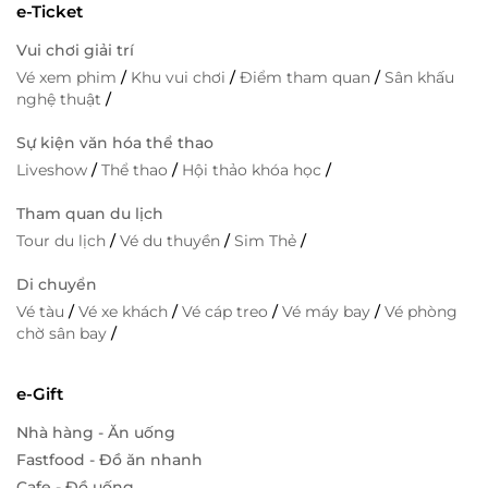
e-Ticket
Vui chơi giải trí
Vé xem phim
/
Khu vui chơi
/
Điểm tham quan
/
Sân khấu
nghệ thuật
/
Sự kiện văn hóa thể thao
Liveshow
/
Thể thao
/
Hội thảo khóa học
/
Tham quan du lịch
Tour du lịch
/
Vé du thuyền
/
Sim Thẻ
/
Di chuyển
Vé tàu
/
Vé xe khách
/
Vé cáp treo
/
Vé máy bay
/
Vé phòng
chờ sân bay
/
e-Gift
Nhà hàng - Ăn uống
Fastfood - Đồ ăn nhanh
Cafe - Đồ uống