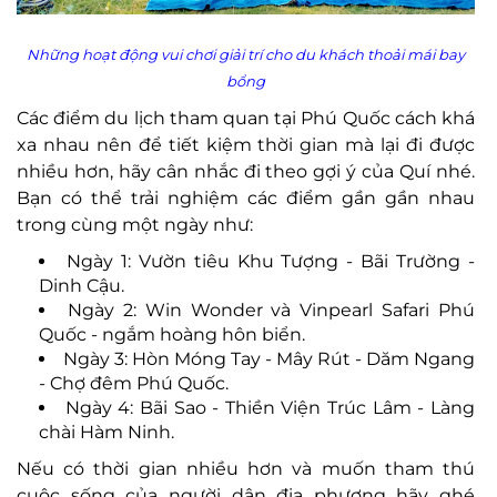
Những hoạt động vui chơi giải trí cho du khách thoải mái bay
bổng
Các điểm du lịch tham quan tại Phú Quốc cách khá
xa nhau nên để tiết kiệm thời gian mà lại đi được
nhiều hơn, hãy cân nhắc đi theo gợi ý của Quí nhé.
Bạn có thể trải nghiệm các điểm gần gần nhau
trong cùng một ngày như:
Ngày 1: Vườn tiêu Khu Tượng - Bãi Trường -
Dinh Cậu.
Ngày 2: Win Wonder và Vinpearl Safari Phú
Quốc - ngắm hoàng hôn biển.
Ngày 3: Hòn Móng Tay - Mây Rút - Dăm Ngang
- Chợ đêm Phú Quốc.
Ngày 4: Bãi Sao - Thiền Viện Trúc Lâm - Làng
chài Hàm Ninh.
Nếu có thời gian nhiều hơn và muốn tham thú
cuộc sống của người dân địa phương hãy ghé