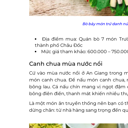
Bò bảy món trứ danh nú
Địa điểm mua: Quán bò 7 món Trườ
thành phố Châu Đốc
Mức giá tham khảo: 600.000 – 750.0
Canh chua mùa nước nổi
Cứ vào mùa nước nổi ở An Giang trong m
món canh chua. Để nấu món canh chua, ng
bông lau. Cá nấu chín mang vị ngọt đậm đ
bông điên điền, thanh mát khiến nhiều t
Là một món ăn truyền thống nên bạn có th
dừng chân: từ nhà hàng sang trọng đến q