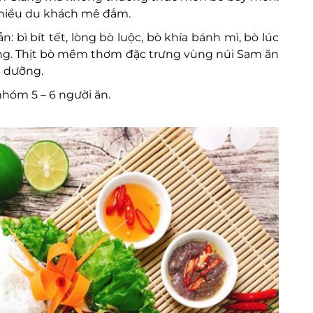
 nhiều du khách mê đắm.
bì bít tết, lòng bò luộc, bò khía bánh mì, bò lúc
giang. Thịt bò mềm thơm đặc trưng vùng núi Sam ăn
h dưỡng.
hóm 5 – 6 người ăn.