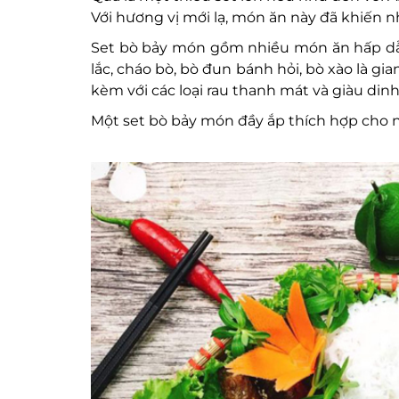
Với hương vị mới lạ, món ăn này đã khiến
Set bò bảy món gồm nhiều món ăn hấp dẫn: 
lắc, cháo bò, bò đun bánh hỏi, bò xào là 
kèm với các loại rau thanh mát và giàu din
Một set bò bảy món đầy ắp thích hợp cho n