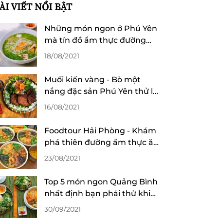
ÀI VIẾT NỔI BẬT
Những món ngon ở Phú Yên
mà tín đồ ẩm thực đường
phố nhất định phải thử
18/08/2021
Muối kiến vàng - Bò một
nắng đặc sản Phú Yên thử là
mê
16/08/2021
Foodtour Hải Phòng - Khám
phá thiên đường ẩm thực ăn
hoài không chán
23/08/2021
Top 5 món ngon Quảng Bình
nhất định bạn phải thử khi
đến du lịch
30/09/2021