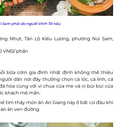
i Sam phải do người Vĩnh Tế nấu
ng Nhựt, Tân Lộ Kiều Lương, phường Núi Sam,
00 VNĐ/ phần
ỗi bữa cơm gia đình nhất định không thể thiếu
ười dân nơi đây thường chọn cá lóc, cá linh, cá
à hòa cùng với vị chua của me và vị bùi bùi của
hực khách mê mẩn.
ể tìm thấy món ăn An Giang này ở bất cứ đâu khi
uán ăn ven đường.