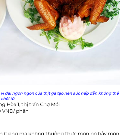
ị dai ngon ngon của thịt gà tạo nên sức hấp dẫn không thể
chối từ
ng Hòa 1, thị trấn Chợ Mới
0 VNĐ/ phần
i An Giang mà không thưởng thức món bò bảy món.