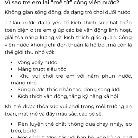
Vì sao tr
ẻ em lại “m
ê tít” công viên n
ư
ớc?
Kh
ông gian s
ống
đ
ộng,
đa d
ạng tr
ò ch
ơi dư
ới n
ư
ớc
Từ l
âu, n
ư
ớc
đ
ã là y
ếu tố k
ích thích s
ự ph
át tri
ển
to
àn di
ện ở trẻ em
gi
úp các bé v
ận
đ
ộng linh hoạt,
giải tỏa n
ăng lư
ợng v
à kích thích giác quan. Công
viên n
ư
ớc kh
ông ch
ỉ
đơn thu
ần l
à h
ồ b
ơi, m
à còn là
th
ế giới thu nhỏ với:
V
òng xoáy n
ư
ớc
M
áng tr
ư
ợt si
êu t
ốc
Khu vui ch
ơi tr
ẻ em với nấm phun n
ư
ớc,
m
áng nh
ỏ
S
úng n
ư
ớc, th
ác nhân t
ạo, d
òng sông l
ư
ời
K
ích thích v
ận
đ
ộng, t
ăng k
ỹ n
ăng x
ã h
ội
Khi trẻ
đư
ợc thỏa sức vui ch
ơi trong m
ôi tr
ư
ờng an
to
àn, mát m
ẻ v
à
đ
ầy m
àu s
ắc, c
ác bé s
ẽ:
Rèn luy
ện thể chất th
ông qua ch
ạy nhảy, leo
tr
èo, b
ơi l
ội
Học c
ách t
ương t
ác v
ới bạn b
è, x
ếp h
àng, ch
ờ