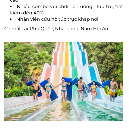
cao
Nhi
ều combo vui ch
ơi
-
ăn u
ống
- l
ưu tr
ú, ti
ết
kiệm
đ
ến 40%
Nh
ân viên c
ứu hộ t
úc tr
ực khắp n
ơi
Có m
ặt tại: Ph
ú Qu
ốc, Nha Trang, Nam Hội An