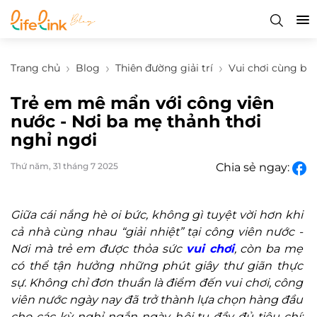
Trang chủ
Blog
Thiên đường giải trí
Vui chơi cùng bé
Trẻ em mê mẩn với công viên
nước - Nơi ba mẹ thảnh thơi
nghỉ ngơi
Thứ năm, 31 tháng 7 2025
Chia sẻ ngay:
Gi
ữa c
ái n
ắng h
è oi b
ức, kh
ông gì tuy
ệt vời h
ơn khi
c
ả nh
à cùng nhau “gi
ải nhiệt” tại c
ông viên n
ư
ớc
-
N
ơi m
à tr
ẻ em
đư
ợc thỏa sức
vui ch
ơi
, c
òn ba m
ẹ
c
ó th
ể tận h
ư
ởng những ph
út giây th
ư gi
ãn th
ực
sự. Kh
ông ch
ỉ
đơn thu
ần l
à
đi
ểm
đ
ến vui ch
ơi, c
ông
viên n
ư
ớc ng
ày nay
đ
ã tr
ở th
ành l
ựa chọn h
àng
đ
ầu
cho c
ác k
ỳ nghỉ ngắn ng
ày, h
ội tụ
đ
ầy
đ
ủ ti
êu chí: