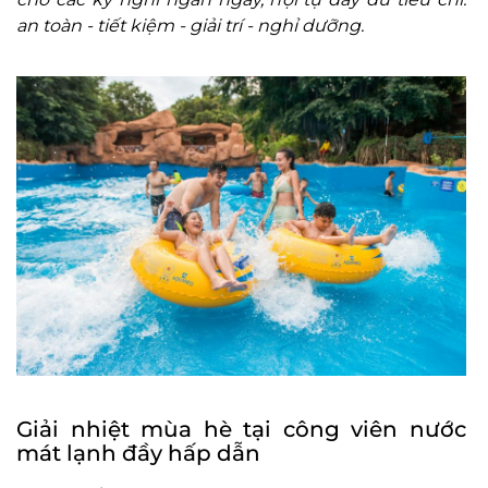
an toàn
- ti
ết kiệm
- gi
ải tr
í -
ngh
ỉ d
ư
ỡng.
Giải nhiệt mùa hè tại công viên nước
mát lạnh đầy hấp dẫn