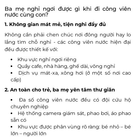
Ba mẹ nghỉ ng
ơi đư
ợc g
ì khi
đi c
ông viên
n
ư
ớc c
ùng con?
1. Không gian mát m
ẻ, tiện nghi
đ
ầy
đ
ủ
Kh
ông c
ần phải chen ch
úc n
ơi đ
ông ng
ư
ời hay lo
lắng t
ìm ch
ỗ nghỉ
- c
ác công viên n
ư
ớc hiện
đ
ại
đ
ều
đư
ợc thiết kế với:
Khu vực nghỉ ng
ơi ri
êng
Qu
ầy cafe, nh
à hàng, gh
ế d
ài, võng ngh
ỉ
Dịch vụ m
át-xa, xông h
ơi (
ở một số n
ơi cao
c
ấp)
2. An to
àn cho tr
ẻ, ba mẹ y
ên tâm th
ư gi
ãn
Đa s
ố c
ông viên n
ư
ớc
đ
ều c
ó
đ
ội cứu hộ
chuy
ên nghi
ệp
Hệ thống camera gi
ám sát, phao b
ơi,
áo phao
s
ẵn c
ó
Khu v
ực
đư
ợc ph
ân vùng rõ ràng: bé nh
ỏ
– b
é
l
ớn
– ng
ư
ời lớn