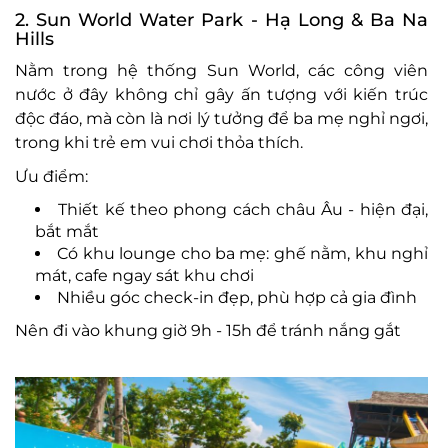
2. Sun World Water Park
- H
ạ Long & Ba Na
Hills
Nằm trong hệ thống Sun World, c
ác công viên
n
ư
ớc ở
đ
ây không ch
ỉ g
ây
ấn t
ư
ợng với kiến tr
úc
đ
ộc
đ
áo, mà còn là n
ơi l
ý t
ư
ởng
đ
ể ba mẹ nghỉ ng
ơi,
trong khi tr
ẻ em vui ch
ơi th
ỏa th
ích.
Ưu đi
ểm:
Thiết kế theo phong c
ách châu Âu
- hi
ện
đ
ại,
bắt mắt
C
ó khu lounge cho ba m
ẹ: ghế nằm, khu nghỉ
m
át, cafe ngay sát khu ch
ơi
Nhi
ều g
óc check-in
đ
ẹp, ph
ù h
ợp cả gia
đ
ình
Nên
đi v
ào khung gi
ờ 9h
- 15h
đ
ể tr
ánh n
ắng gắt