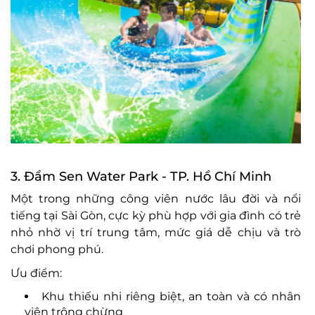
3.
Đ
ầm Sen Water Park
- TP. H
ồ Ch
í Minh
M
ột trong những c
ông viên n
ư
ớc l
âu
đ
ời v
à n
ổi
tiếng tại S
ài Gòn, c
ực kỳ ph
ù h
ợp với gia
đ
ình có tr
ẻ
nhỏ nhờ vị tr
í trung tâm, m
ức gi
á d
ễ chịu v
à trò
ch
ơi phong ph
ú.
Ưu đi
ểm:
Khu thiếu nhi ri
êng bi
ệt, an to
àn và có nhân
viên trông ch
ừng