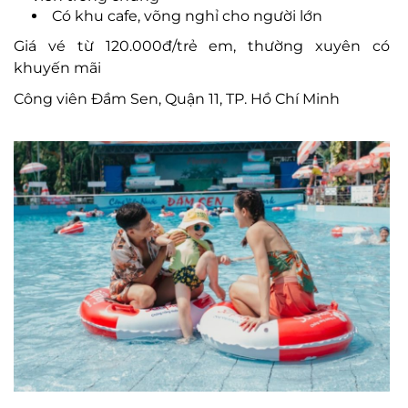
C
ó khu cafe, võng ngh
ỉ cho ng
ư
ời lớn
Gi
á vé t
ừ 120.000
đ/tr
ẻ em, th
ư
ờng xuy
ên có
khuy
ến m
ãi
Công viên
Đ
ầm Sen, Quận 11, TP. Hồ Chí Minh