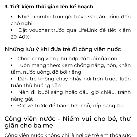
3. Tiết kiệm thời gian l
ên k
ế hoạch
Nhiều combo trọn g
ói t
ừ v
é vào,
ăn u
ống
đ
ến
chỗ nghỉ
Đ
ặt voucher tr
ư
ớc qua LifeLink
đ
ể tiết kiệm
20
-40%
Nh
ững l
ưu
ý khi
đưa tr
ẻ
đi c
ông viên n
ư
ớc
Chọn c
ông viên phù h
ợp
đ
ộ tuổi của con
Lu
ôn mang theo: kem ch
ống nắng, n
ón, kh
ăn
t
ắm, n
ư
ớc uống,
đ
ồ b
ơi ri
êng
D
ặn trẻ kh
ông ch
ạy nhảy n
ơi trơn trư
ợt, lu
ôn
tuân th
ủ h
ư
ớng dẫn
N
ên
đi bu
ổi s
áng ho
ặc
đ
ầu giờ chiều, tr
ánh
n
ắng gắt
Đ
ặt v
é tr
ư
ớc
đ
ể tr
ánh h
ết chỗ, xếp h
àng lâu
Công viên n
ư
ớc
- Ni
ềm vui cho b
é, th
ư
gi
ãn cho ba m
ẹ
C
ông viên n
ư
ớc kh
ông ch
ỉ l
à n
ơi đ
ể trẻ em thỏa sức