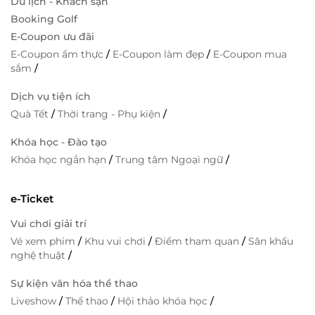
Du lịch - Khách sạn
Booking Golf
E-Coupon ưu đãi
E-Coupon ẩm thực
/
E-Coupon làm đẹp
/
E-Coupon mua
sắm
/
Dịch vụ tiện ích
Quà Tết
/
Thời trang - Phụ kiện
/
Khóa học - Đào tạo
Khóa học ngắn hạn
/
Trung tâm Ngoại ngữ
/
e-Ticket
Vui chơi giải trí
Vé xem phim
/
Khu vui chơi
/
Điểm tham quan
/
Sân khấu
nghệ thuật
/
Sự kiện văn hóa thể thao
Liveshow
/
Thể thao
/
Hội thảo khóa học
/