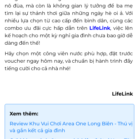
n
ô
đ
ùa, mà còn là không gian lý t
ư
ởng
đ
ể ba mẹ
t
ìm l
ại sự thảnh th
ơi gi
ữa những ng
ày hè oi
ả. Với
nhiều lựa chọn từ cao cấp
đ
ến b
ình dân, cùng các
combo
ưu đ
ãi c
ực hấp dẫn tr
ên
LifeLink
, vi
ệc l
ên
k
ế hoạch cho một kỳ nghỉ gia
đ
ình ch
ưa bao gi
ờ dễ
d
àng
đ
ến thế!
Hãy ch
ọn một c
ông viên n
ư
ớc ph
ù h
ợp,
đ
ặt tr
ư
ớc
voucher ngay h
ôm nay, và chu
ẩn bị h
ành trình
đ
ầy
tiếng c
ư
ời cho cả nh
à nhé!
LifeLink
Xem thêm:
Review Khu Vui Chơi Area One Long Biên - Thú vị
và gắn kết cả gia đình