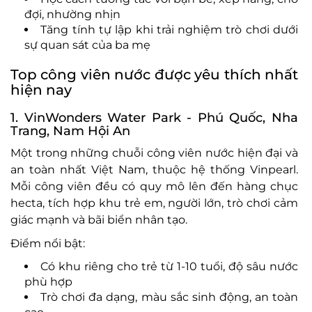
đ
ợi, nh
ư
ờng nhịn
T
ăng t
ính t
ự lập khi trải nghiệm tr
ò ch
ơi dư
ới
sự quan s
át c
ủa ba mẹ
Top c
ông viên n
ư
ớc
đư
ợc y
êu thích nh
ất
hiện nay
1. VinWonders Water Park
- Ph
ú Qu
ốc, Nha
Trang, Nam Hội An
Một trong những chuỗi c
ông viên n
ư
ớc hiện
đ
ại v
à
an toàn nh
ất Việt Nam, thuộc hệ thống Vinpearl.
Mỗi c
ông viên
đ
ều c
ó quy mô lên
đ
ến h
àng ch
ục
hecta, t
ích h
ợp khu trẻ em, ng
ư
ời lớn, tr
ò ch
ơi c
ảm
gi
ác m
ạnh v
à bãi bi
ển nh
ân t
ạo.
Đi
ểm nổi bật:
C
ó khu riêng cho tr
ẻ từ 1
-10 tu
ổi,
đ
ộ s
âu n
ư
ớc
ph
ù h
ợp
Tr
ò ch
ơi đa d
ạng, m
àu s
ắc sinh
đ
ộng, an to
àn