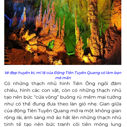
Vẻ đẹp huyền bí, mĩ lệ của Động Tiên Tuyên Quang có làm bạn
mê mẩn
Có những thạch nhũ hình Tiên Ông ngồi đăm
chiêu, hình các con vật, còn có những thạch nhũ
tạo nên bức “cửa võng” buông rủ mềm mại tưởng
như có thể đung đưa theo làn gió nhẹ. Gian giữa
của động Tiên Tuyên Quang mở ra một không gian
rộng rãi, ánh sáng mờ ảo hắt lên những thạch nhũ
tinh tế tạo nên bức tranh cõi tiên mông lung