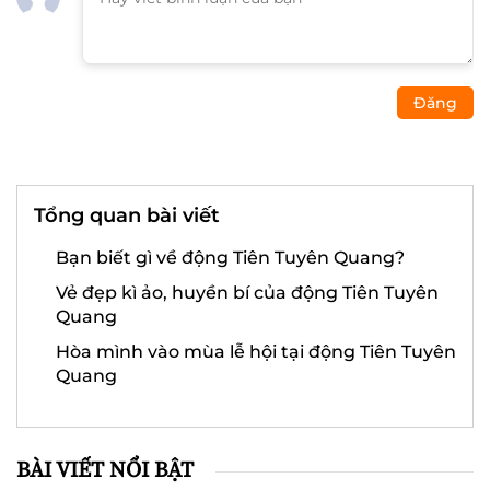
Đăng
Tổng quan bài viết
Bạn biết gì về động Tiên Tuyên Quang?
Vẻ đẹp kì ảo, huyền bí của động Tiên Tuyên
Quang
Hòa mình vào mùa lễ hội tại động Tiên Tuyên
Quang
BÀI VIẾT NỔI BẬT