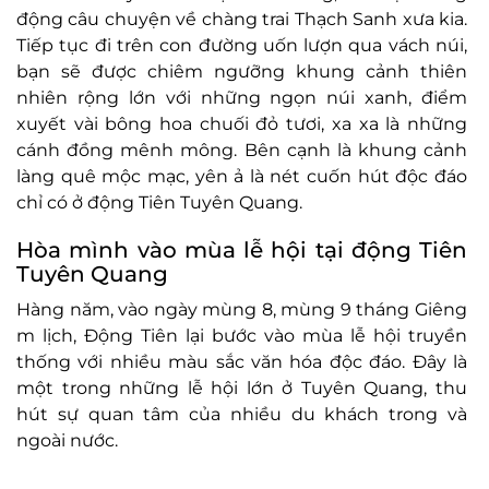
động câu chuyện về chàng trai Thạch Sanh xưa kia.
Tiếp tục đi trên con đường uốn lượn qua vách núi,
bạn sẽ được chiêm ngưỡng khung cảnh thiên
nhiên rộng lớn với những ngọn núi xanh, điểm
xuyết vài bông hoa chuối đỏ tươi, xa xa là những
cánh đồng mênh mông. Bên cạnh là khung cảnh
làng quê mộc mạc, yên ả là nét cuốn hút độc đáo
chỉ có ở động Tiên Tuyên Quang.
Hòa mình vào mùa lễ hội tại động Tiên
Tuyên Quang
Hàng năm, vào ngày mùng 8, mùng 9 tháng Giêng
m lịch, Động Tiên lại bước vào mùa lễ hội truyền
thống với nhiều màu sắc văn hóa độc đáo. Đây là
một trong những lễ hội lớn ở Tuyên Quang, thu
hút sự quan tâm của nhiều du khách trong và
ngoài nước.