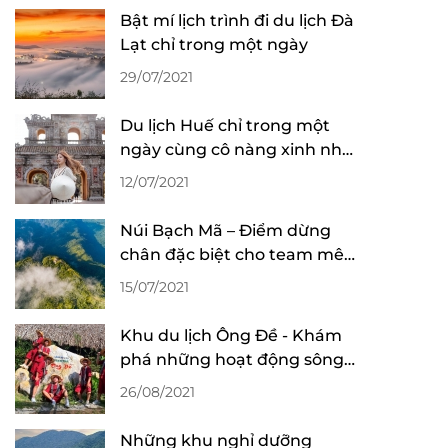
Bật mí lịch trình đi du lịch Đà
Lạt chỉ trong một ngày
29/07/2021
Du lịch Huế chỉ trong một
ngày cùng cô nàng xinh như
gái Thái
12/07/2021
Núi Bạch Mã – Điểm dừng
chân đặc biệt cho team mê
núi rừng
15/07/2021
Khu du lịch Ông Đề - Khám
phá những hoạt động sông
nước cực vui
26/08/2021
Những khu nghỉ dưỡng