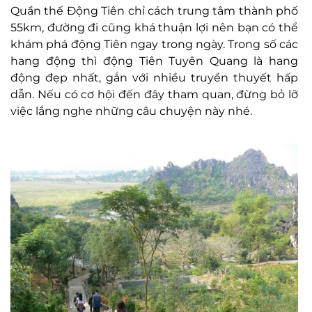
Quần thế Động Tiên chỉ cách trung tâm thành phố
55km, đường đi cũng khá thuận lợi nên bạn có thể
khám phá động Tiên ngay trong ngày. Trong số các
hang động thì động Tiên Tuyên Quang là hang
động đẹp nhất, gắn với nhiều truyền thuyết hấp
dẫn. Nếu có cơ hội đến đây tham quan, đừng bỏ lỡ
việc lắng nghe những câu chuyện này nhé.