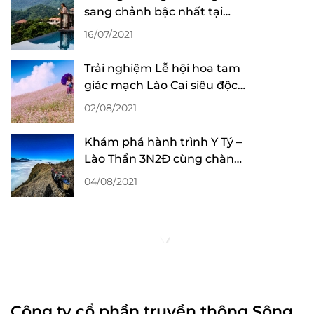
sang chảnh bậc nhất tại
Huế cho “team sang”
16/07/2021
Trải nghiệm Lễ hội hoa tam
giác mạch Lào Cai siêu độc
đáo cùng hội cạ cứng
02/08/2021
Khám phá hành trình Y Tý –
Lào Thẩn 3N2Đ cùng chàng
trai 9X
04/08/2021
Công ty cổ phần truyền thông Sông