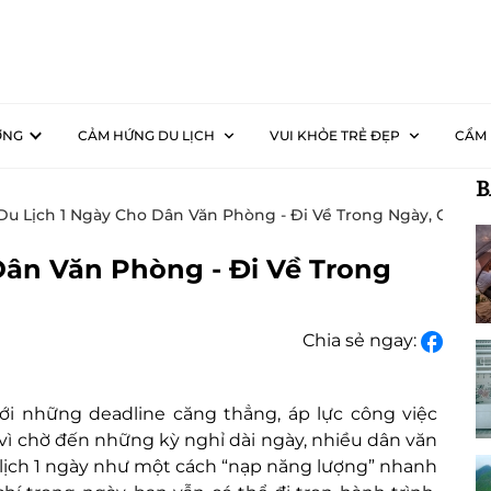
ƠNG
CẢM HỨNG DU LỊCH
VUI KHỎE TRẺ ĐẸP
CẨM 
B
 Du Lịch 1 Ngày Cho Dân Văn Phòng - Đi Về Trong Ngày, Giải Tỏ
Dân Văn Phòng - Đi Về Trong
Chia sẻ ngay:
ới những deadline căng thẳng, áp lực công việc
 vì chờ đến những kỳ nghỉ dài ngày, nhiều dân văn
 lịch 1 ngày như một cách “nạp năng lượng” nhanh