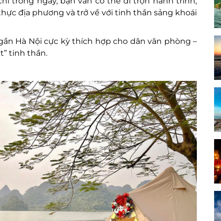
í trong ngày, bạn vẫn có thể đi trọn hành trình,
ực địa phương và trở về với tinh thần sảng khoái
y gần Hà Nội cực kỳ thích hợp cho dân văn phòng –
t” tinh thần.