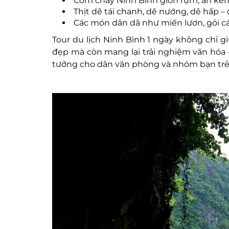
Cơm cháy Ninh Bình giòn rụm, ăn kèm 
Thịt dê tái chanh, dê nướng, dê hấp – 
Các món dân dã như miến lươn, gỏi cá
Tour du lịch Ninh Bình 1 ngày không chỉ 
đẹp mà còn mang lại trải nghiệm văn hóa 
tưởng cho dân văn phòng và nhóm bạn trẻ 