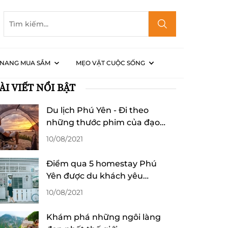
NANG MUA SẮM
MẸO VẶT CUỘC SỐNG
ÀI VIẾT NỔI BẬT
a Stress
Du lịch Phú Yên - Đi theo
những thước phim của đạo
diễn Victor Vũ
10/08/2021
Điểm qua 5 homestay Phú
Yên được du khách yêu
thích
10/08/2021
Khám phá những ngôi làng