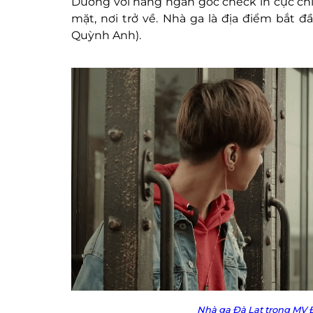
Dương với hàng ngàn góc check in cực chill
mặt, nơi trở về. Nhà ga là địa điểm bắt
Quỳnh Anh).
Nhà ga Đà Lạt trong MV
Đ