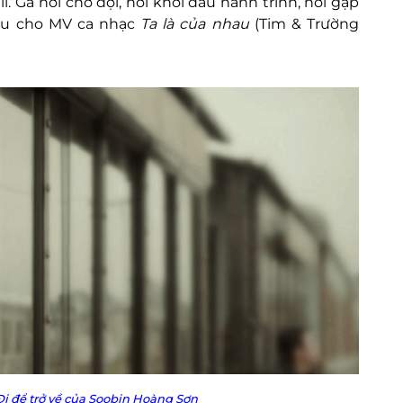
. Ga nơi chờ đợi, nơi khởi đầu hành trình, nơi gặp
 đầu cho MV ca nhạc
Ta là của nhau
(Tim & Trường
i để trở về
của Soobin Hoàng Sơn