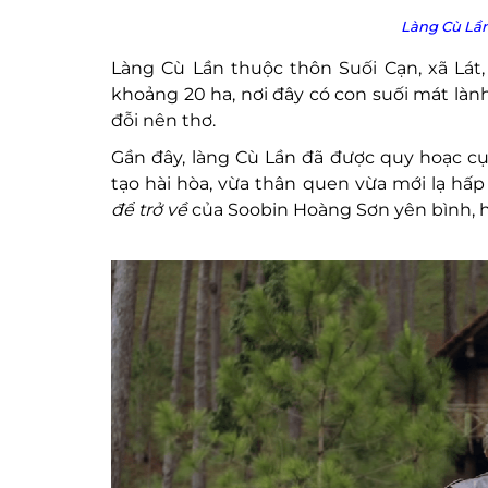
Làng Cù Lần
Làng Cù Lần thuộc thôn Suối Cạn, xã Lát
khoảng 20 ha, nơi đây có con suối mát là
đỗi nên thơ.
Gần đây, làng Cù Lần đã được quy hoạc cụ 
tạo hài hòa, vừa thân quen vừa mới lạ hấ
để trở về
của Soobin Hoàng Sơn yên bình, h