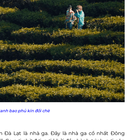
anh bao phủ kín đồi chè
Đà Lạt là nhà ga. Đây là nhà ga cổ nhất Đông