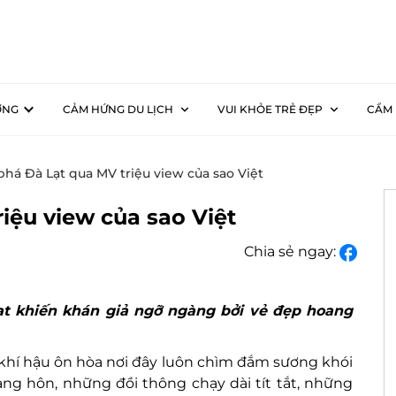
ƠNG
CẢM HỨNG DU LỊCH
VUI KHỎE TRẺ ĐẸP
CẨM 
há Đà Lạt qua MV triệu view của sao Việt
iệu view của sao Việt
Chia sẻ ngay:
ạt khiến khán giả ngỡ ngàng bởi vẻ đẹp hoang
 khí hậu ôn hòa nơi đây luôn chìm đắm sương khói
àng hôn, những đồi thông chạy dài tít tắt, những