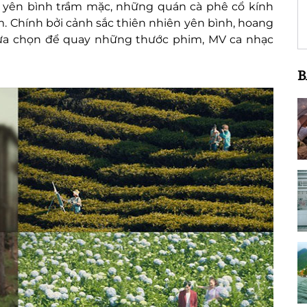
 yên bình trầm mặc, những quán cà phê cổ kính
. Chính bởi cảnh sắc thiên nhiên yên bình, hoang
 lựa chọn để quay những thước phim, MV ca nhạc
B