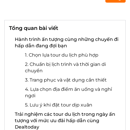
Tổng quan bài viết
Hành trình ấn tượng cùng những chuyến đi
hấp dẫn đang đợi bạn
1. Chọn lựa tour du lịch phù hợp
2. Chuẩn bị lịch trình và thời gian di
chuyển
3. Trang phục và vật dụng cần thiết
4. Lựa chọn địa điểm ăn uống và nghỉ
ngơi
5. Lưu ý khi đặt tour dịp xuân
Trải nghiệm các tour du lịch trong ngày ấn
tượng với mức ưu đãi hấp dẫn cùng
Dealtoday