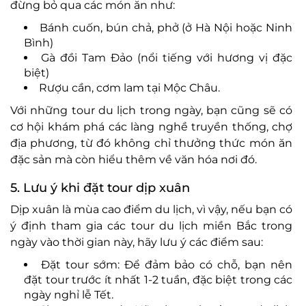
đừng bỏ qua các món ăn như:
Bánh cuốn, bún chả, phở (ở Hà Nội hoặc Ninh
Bình)
Gà đồi Tam Đảo (nổi tiếng với hương vị đặc
biệt)
Rượu cần, cơm lam tại Mộc Châu.
Với những tour du lịch trong ngày, bạn cũng sẽ có
cơ hội khám phá các làng nghề truyền thống, chợ
địa phương, từ đó không chỉ thưởng thức món ăn
đặc sản mà còn hiểu thêm về văn hóa nơi đó.
5. Lưu ý khi đặt tour dịp xuân
Dịp xuân là mùa cao điểm du lịch, vì vậy, nếu bạn có
ý định tham gia các tour du lịch miền Bắc trong
ngày vào thời gian này, hãy lưu ý các điểm sau:
Đặt tour sớm: Để đảm bảo có chỗ, bạn nên
đặt tour trước ít nhất 1-2 tuần, đặc biệt trong các
ngày nghỉ lễ Tết.