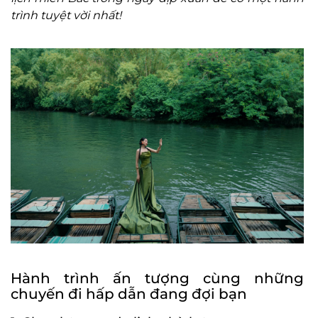
trình tuyệt vời nhất!
Hành trình ấn tượng cùng những
chuyến đi hấp dẫn đang đợi bạn