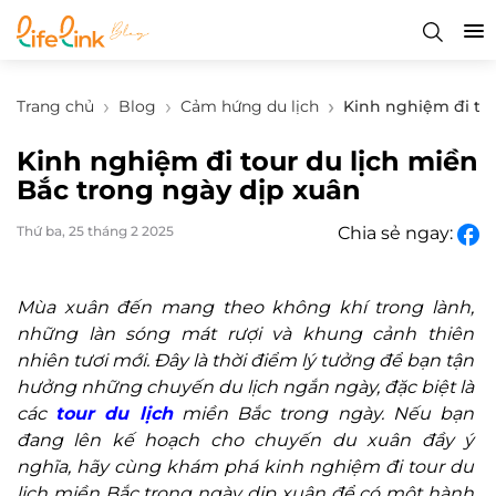
Trang chủ
Blog
Cảm hứng du lịch
Kinh nghiệm đi tou
Kinh nghiệm đi tour du lịch miền
Bắc trong ngày dịp xuân
Thứ ba, 25 tháng 2 2025
Chia sẻ ngay:
Mùa xuân đến mang theo không khí trong lành,
những làn sóng mát rượi và khung cảnh thiên
nhiên tươi mới. Đây là thời điểm lý tưởng để bạn tận
hưởng những chuyến du lịch ngắn ngày, đặc biệt là
các
tour du lịch
miền Bắc trong ngày. Nếu bạn
đang lên kế hoạch cho chuyến du xuân đầy ý
nghĩa, hãy cùng khám phá kinh nghiệm đi
tour du
lịch
miền Bắc trong ngày dịp xuân để có một hành