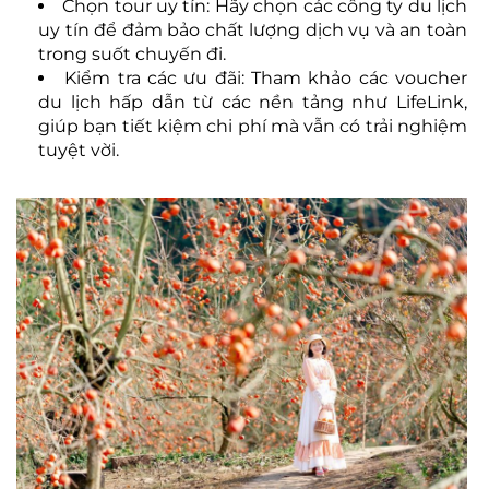
Chọn tour uy tín: Hãy chọn các công ty du lịch
uy tín để đảm bảo chất lượng dịch vụ và an toàn
trong suốt chuyến đi.
Kiểm tra các ưu đãi: Tham khảo các voucher
du lịch hấp dẫn từ các nền tảng như LifeLink,
giúp bạn tiết kiệm chi phí mà vẫn có trải nghiệm
tuyệt vời.