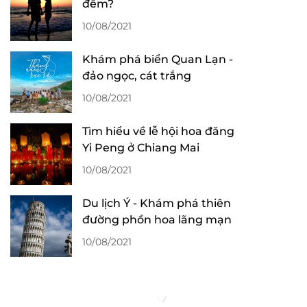
đêm?
10/08/2021
Khám phá biển Quan Lạn -
đảo ngọc, cát trắng
10/08/2021
Tìm hiểu về lễ hội hoa đăng
Yi Peng ở Chiang Mai
10/08/2021
Du lịch Ý - Khám phá thiên
đường phồn hoa lãng mạn
10/08/2021