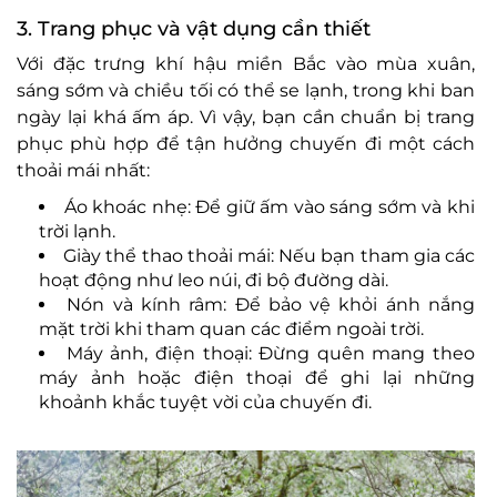
3. Trang phục và vật dụng cần thiết
Với đặc trưng khí hậu miền Bắc vào mùa xuân,
sáng sớm và chiều tối có thể se lạnh, trong khi ban
ngày lại khá ấm áp. Vì vậy, bạn cần chuẩn bị trang
phục phù hợp để tận hưởng chuyến đi một cách
thoải mái nhất:
Áo khoác nhẹ: Để giữ ấm vào sáng sớm và khi
trời lạnh.
Giày thể thao thoải mái: Nếu bạn tham gia các
hoạt động như leo núi, đi bộ đường dài.
Nón và kính râm: Để bảo vệ khỏi ánh nắng
mặt trời khi tham quan các điểm ngoài trời.
Máy ảnh, điện thoại: Đừng quên mang theo
máy ảnh hoặc điện thoại để ghi lại những
khoảnh khắc tuyệt vời của chuyến đi.