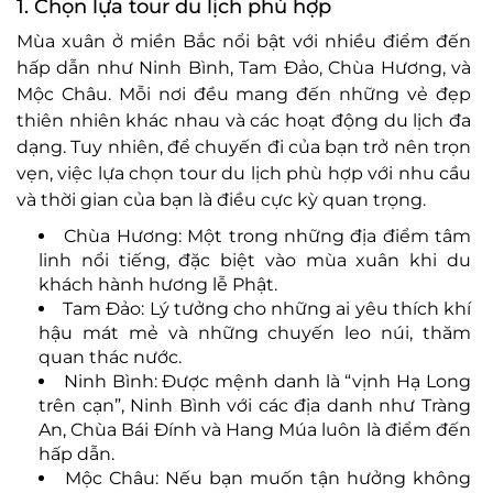
1. Chọn lựa tour du lịch phù hợp
Mùa xuân ở miền Bắc nổi bật với nhiều điểm đến
hấp dẫn như Ninh Bình, Tam Đảo, Chùa Hương, và
Mộc Châu. Mỗi nơi đều mang đến những vẻ đẹp
thiên nhiên khác nhau và các hoạt động du lịch đa
dạng. Tuy nhiên, để chuyến đi của bạn trở nên trọn
vẹn, việc lựa chọn tour du lịch phù hợp với nhu cầu
và thời gian của bạn là điều cực kỳ quan trọng.
Chùa Hương: Một trong những địa điểm tâm
linh nổi tiếng, đặc biệt vào mùa xuân khi du
khách hành hương lễ Phật.
Tam Đảo: Lý tưởng cho những ai yêu thích khí
hậu mát mẻ và những chuyến leo núi, thăm
quan thác nước.
Ninh Bình: Được mệnh danh là “vịnh Hạ Long
trên cạn”, Ninh Bình với các địa danh như Tràng
An, Chùa Bái Đính và Hang Múa luôn là điểm đến
hấp dẫn.
Mộc Châu: Nếu bạn muốn tận hưởng không