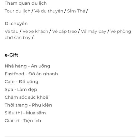
Tham quan du lịch
Tour du lịch
/
Vé du thuyền
/
Sim Thẻ
/
Di chuyển
Vé tàu
/
Vé xe khách
/
Vé cáp treo
/
Vé máy bay
/
Vé phòng
chờ sân bay
/
e-Gift
Nhà hàng - Ăn uống
Fastfood - Đồ ăn nhanh
Cafe - Đồ uống
Spa - Làm đẹp
Chăm sóc sức khoẻ
Thời trang - Phụ kiện
Siêu thị - Mua sắm
Giải trí - Tiện ích