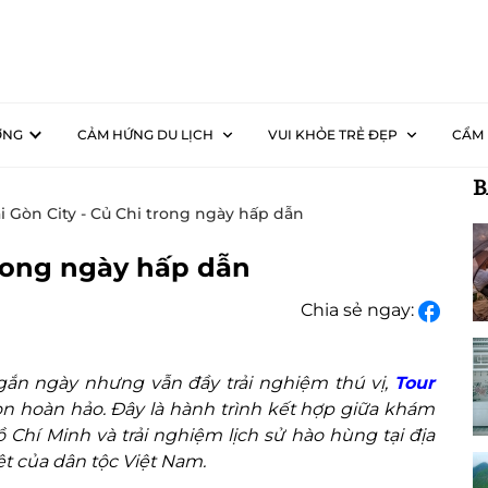
ƠNG
CẢM HỨNG DU LỊCH
VUI KHỎE TRẺ ĐẸP
CẨM 
B
ài Gòn City - Củ Chi trong ngày hấp dẫn
trong ngày hấp dẫn
Chia sẻ ngay:
ắn ngày nhưng vẫn đầy trải nghiệm thú vị,
Tour
ọn hoàn hảo. Đây là hành trình kết hợp giữa khám
 Chí Minh và trải nghiệm lịch sử hào hùng tại địa
ệt của dân tộc Việt Nam.