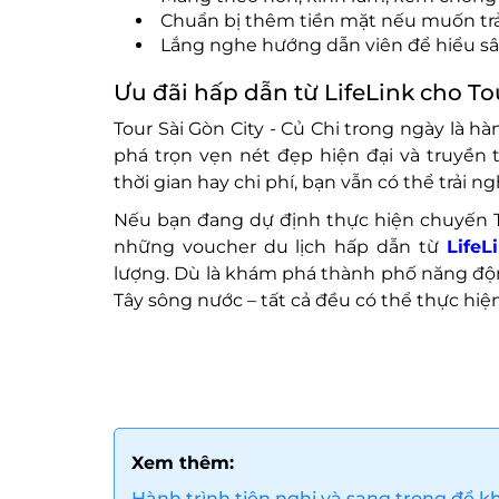
Chuẩn bị thêm tiền mặt nếu muốn trải
Lắng nghe hướng dẫn viên để hiểu sâu
Ưu đãi hấp dẫn từ LifeLink cho To
Tour Sài Gòn City - Củ Chi trong ngày là 
phá trọn vẹn nét đẹp hiện đại và truyề
thời gian hay chi phí, bạn vẫn có thể trải
Nếu bạn đang dự định thực hiện chuyến To
những voucher du lịch hấp dẫn từ
LifeL
lượng. Dù là khám phá thành phố năng độn
Tây sông nước – tất cả đều có thể thực hiện
Xem thêm:
Hành trình tiện nghi và sang trọng để 