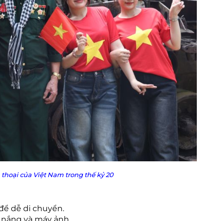
 thoại của Việt Nam trong thế kỷ 20
để dễ di chuyển.
 nắng và máy ảnh.