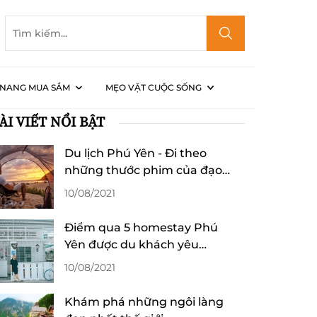
NANG MUA SẮM
MẸO VẶT CUỘC SỐNG
ÀI VIẾT NỔI BẬT
Du lịch Phú Yên - Đi theo
những thước phim của đạo
diễn Victor Vũ
10/08/2021
Điểm qua 5 homestay Phú
Yên được du khách yêu
thích
10/08/2021
Khám phá những ngôi làng