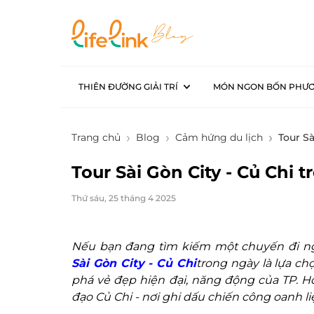
THIÊN ĐƯỜNG GIẢI TRÍ
MÓN NGON BỐN PHƯ
Trang chủ
Blog
Cảm hứng du lịch
Tour S
Tour Sài Gòn City - Củ Chi 
Thứ sáu, 25 tháng 4 2025
Nếu bạn đang tìm kiếm một chuyến đi ng
Sài Gòn City - Củ Chi
trong ngày là lựa ch
phá vẻ đẹp hiện đại, năng động của TP. Hồ
đạo Củ Chi - nơi ghi dấu chiến công oanh li