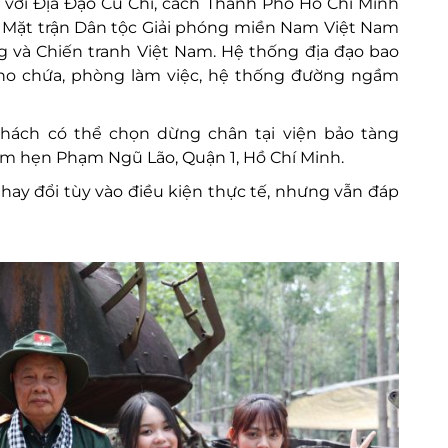
 với Địa Đạo Củ Chi, cách Thành Phố Hồ Chí Minh
c Mặt trận Dân tộc Giải phóng miền Nam Việt Nam
g và Chiến tranh Việt Nam. Hệ thống địa đạo bao
ho chứa, phòng làm việc, hệ thống đường ngầm
khách có thể chọn dừng chân tại viện bảo tàng
iểm hẹn Phạm Ngũ Lão, Quận 1, Hồ Chí Minh.
hay đổi tùy vào điều kiện thực tế, nhưng vẫn đáp