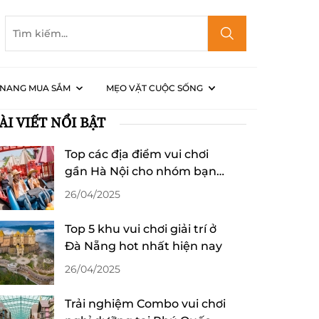
NANG MUA SẮM
MẸO VẶT CUỘC SỐNG
ÀI VIẾT NỔI BẬT
 Hạ Long
Top các địa điểm vui chơi
gần Hà Nội cho nhóm bạn
và gia đình cực đã
26/04/2025
Top 5 khu vui chơi giải trí ở
Đà Nẵng hot nhất hiện nay
26/04/2025
Trải nghiệm Combo vui chơi