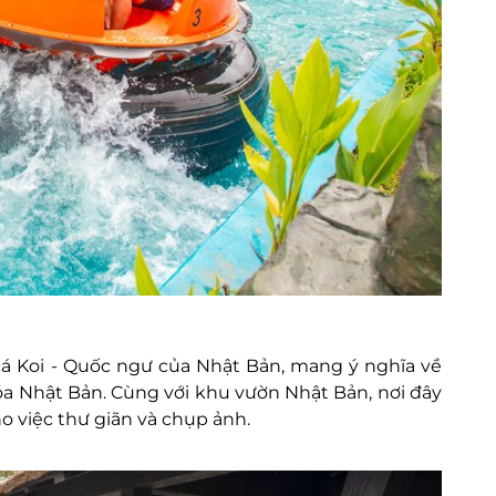
cá Koi - Quốc ngư của Nhật Bản, mang ý nghĩa về
óa Nhật Bản. Cùng với khu vườn Nhật Bản, nơi đây
o việc thư giãn và chụp ảnh.