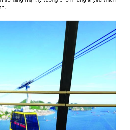
 ảo, lãng mạn, lý tưởng cho những ai yêu thích
nh.