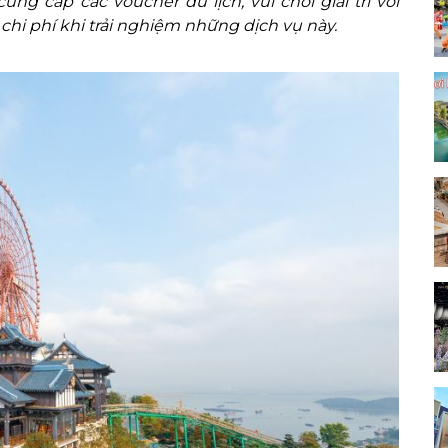
cung cấp các voucher du lịch, vui chơi giải trí với
chi phí khi trải nghiệm những dịch vụ này.