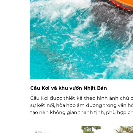
Cầu Koi và khu vườn Nhật Bản
Cầu Koi được thiết kế theo hình ảnh chú 
sự kết nối, hòa hợp âm dương trong văn h
tạo nên không gian thanh tịnh, phù hợp ch